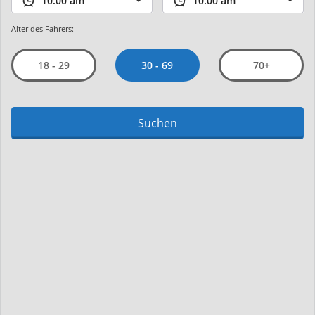
Alter des Fahrers:
30 - 69
18 - 29
70+
Suchen