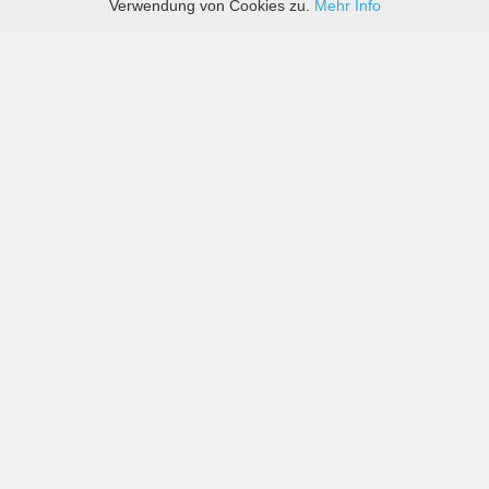
Verwendung von Cookies zu.
Mehr Info
Preise von sowohl großen als auch kleinen
Autovermietern in Islington