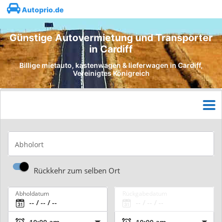
Autoprio.de
Günstige Autovermietung und Transporter
in Cardiff
Billige mietauto, kastenwagen & lieferwagen in Cardiff,
Vereinigtes Königreich
Abholort
Rückkehr zum selben Ort
Abholdatum
Rückgabedatum