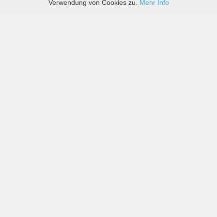
Verwendung von Cookies zu.
Mehr Info
Preise von sowohl großen als auch kleinen
Autovermietern in Cardiff