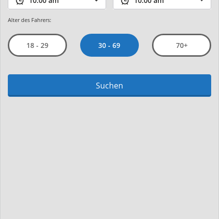
Alter des Fahrers:
30 - 69
18 - 29
70+
Suchen