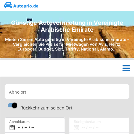
Autoprio.de
Günstige Autovermietung in Vereinigte
Arabische Emirate
Mieten Sie ein Auto günstig in Vereinigte Arabische Emirate -
Vergleichen Sie Preise für Mietwagen von Avis, Hertz,
Europcar, Budget, Sixt, Thrifty, National, Alamo...
Abholort
Rückkehr zum selben Ort
Abholdatum
Rückgabedatum