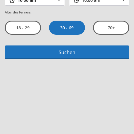
Alter des Fahrers:
30 - 69
18 - 29
70+
Suchen