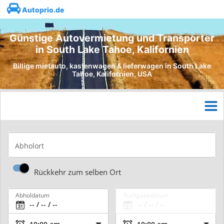
Autoprio.de
Günstige Autovermietung und Transporter
in South Lake Tahoe, Kalifornien
Billige mietauto, kastenwagen & lieferwagen in South Lake
Tahoe, Kalifornien, USA
Abholort
Rückkehr zum selben Ort
Abholdatum
Rückgabedatum