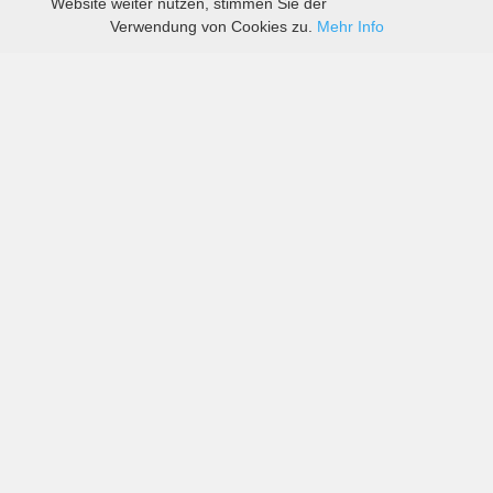
Website weiter nutzen, stimmen Sie der
Verwendung von Cookies zu.
Mehr Info
Preise von sowohl großen als auch kleinen
Autovermietern in Ketchikan