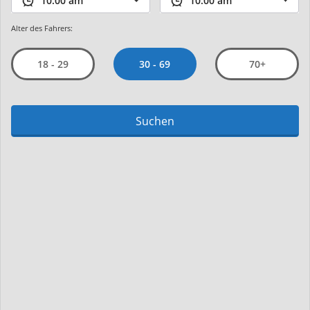
Alter des Fahrers:
30 - 69
18 - 29
70+
Suchen