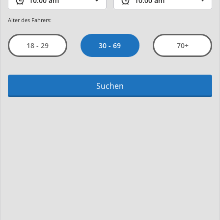
Alter des Fahrers:
30 - 69
18 - 29
70+
Suchen