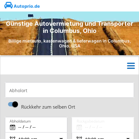
Autoprio.de
Günstige Autovermietung und Transporter
in Columbus, Ohio
Billige mietauto, kastenwagen & lieferwagen in Columbus,
Ohio, USA
Abholort
Rückkehr zum selben Ort
Abholdatum
Rückgabedatum