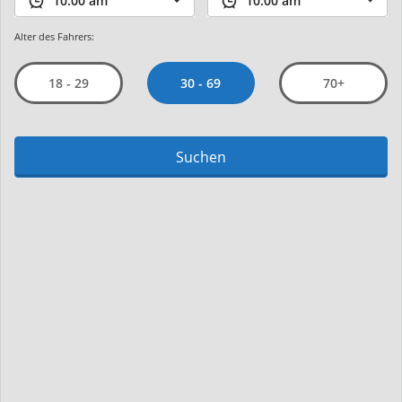
Alter des Fahrers:
30 - 69
18 - 29
70+
Suchen