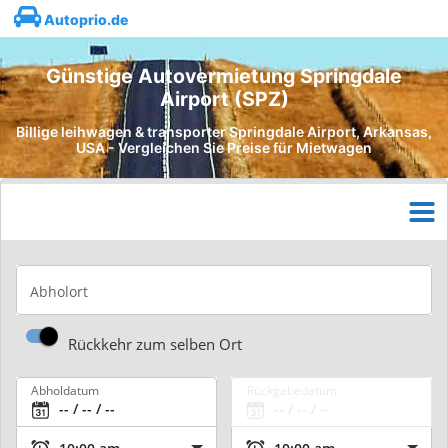
Autoprio.de
Günstige Autovermietung Springdale
Airport (SPZ)
Billige leihwagen & transporter Springdale Airport, Arkansas,
USA - Vergleichen Sie Preise für Mietwagen
Abholort
Rückkehr zum selben Ort
Abholdatum
Rückgabedatum