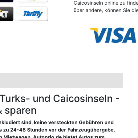
Caicosinseln online zu fin
über andere, können Sie di
 Turks- und Caicosinseln -
& sparen
nkludiert sind, keine versteckten Gebühren und
s zu 24-48 Stunden vor der Fahrzeugübergabe.
n Mietwagen. Autoprio.de bietet Autos zum