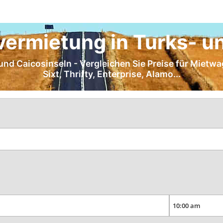
ermietung in Turks- u
 und Caicosinseln - Vergleichen Sie Preise für Mietwa
Sixt, Thrifty, Enterprise, Alamo...