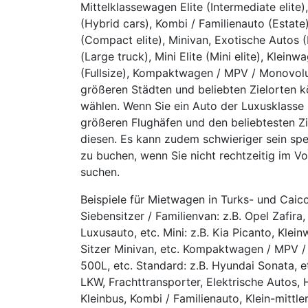
Mittelklassewagen Elite (Intermediate elite
(Hybrid cars), Kombi / Familienauto (Estat
(Compact elite), Minivan, Exotische Autos
(Large truck), Mini Elite (Mini elite), Klein
(Fullsize), Kompaktwagen / MPV / Monovolu
größeren Städten und beliebten Zielorten
wählen. Wenn Sie ein Auto der Luxusklasse
größeren Flughäfen und den beliebtesten Zi
diesen. Es kann zudem schwieriger sein spe
zu buchen, wenn Sie nicht rechtzeitig im Vo
suchen.
Beispiele für Mietwagen in Turks- und Caico
Siebensitzer / Familienvan: z.B. Opel Zafira
Luxusauto, etc. Mini: z.B. Kia Picanto, Klei
Sitzer Minivan, etc. Kompaktwagen / MPV /
500L, etc. Standard: z.B. Hyundai Sonata, e
LKW, Frachttransporter, Elektrische Autos, H
Kleinbus, Kombi / Familienauto, Klein-mittl