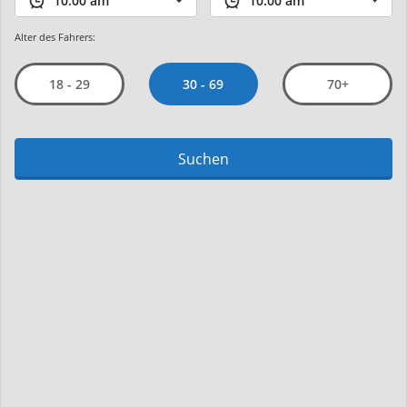
Alter des Fahrers:
30 - 69
18 - 29
70+
Suchen