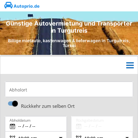
Autoprio.de
Günstige Autovermietung und Transporter
in Turgutreis
Billige mietauto, kastenwagen & lieferwagen in Turgutreis,
Türkei
Abholort
Rückkehr zum selben Ort
Abholdatum
Rückgabedatum