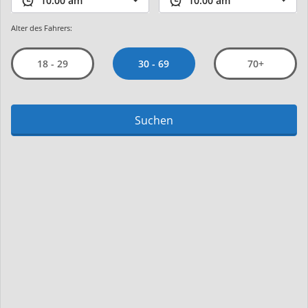
Alter des Fahrers:
30 - 69
18 - 29
70+
Suchen