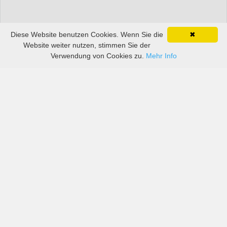
Diese Website benutzen Cookies. Wenn Sie die
✖
Website weiter nutzen, stimmen Sie der
Verwendung von Cookies zu.
Mehr Info
Preise von sowohl großen als auch kleinen
Autovermietern in Tansania