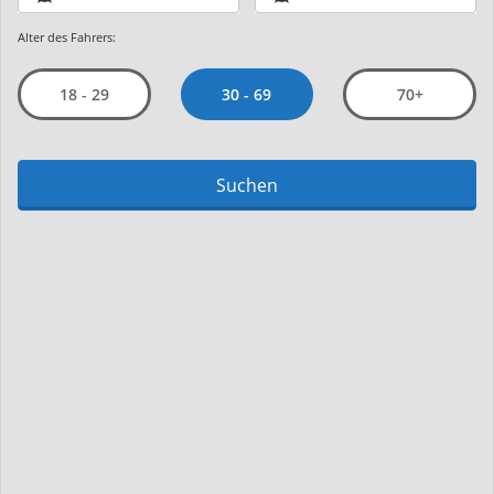
Alter des Fahrers:
30 - 69
18 - 29
70+
Suchen