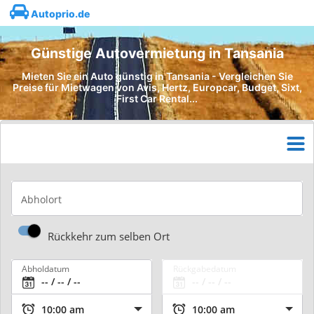
Autoprio.de
Günstige Autovermietung in Tansania
Mieten Sie ein Auto günstig in Tansania - Vergleichen Sie
Preise für Mietwagen von Avis, Hertz, Europcar, Budget, Sixt,
First Car Rental...
Abholort
Rückkehr zum selben Ort
Abholdatum
Rückgabedatum