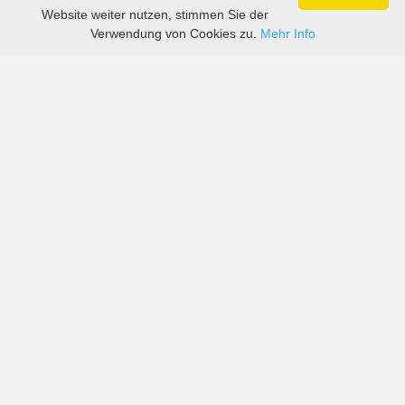
Website weiter nutzen, stimmen Sie der
Verwendung von Cookies zu.
Mehr Info
Preise von sowohl großen als auch kleinen
Autovermietern in St. Vincent und die Grenadinen