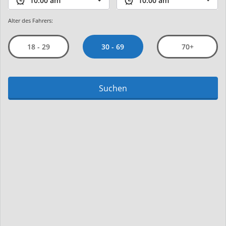
Alter des Fahrers:
30 - 69
18 - 29
70+
Suchen