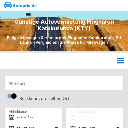
Autoprio.de
Günstige Autovermietung Flughafen
Katukurunda (KTY)
Billige leihwagen & transporter Flughafen Katukurunda, Sri
Lanka - Vergleichen Sie Preise für Mietwagen
Abholort
Rückkehr zum selben Ort
Abholdatum
Rückgabedatum