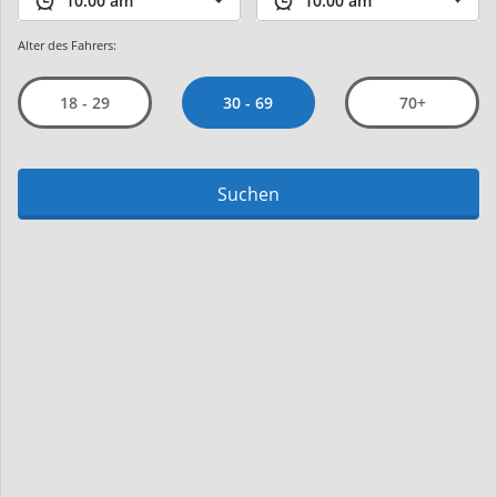
Alter des Fahrers:
30 - 69
18 - 29
70+
Suchen