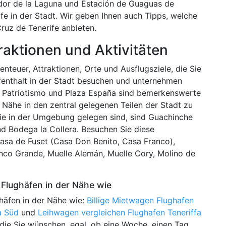
dor de la Laguna und Estación de Guaguas de
fe in der Stadt. Wir geben Ihnen auch Tipps, welche
uz de Tenerife anbieten.
raktionen und Aktivitäten
nteuer, Attraktionen, Orte und Ausflugsziele, die Sie
fenthalt in der Stadt besuchen und unternehmen
a Patriotismo und Plaza España sind bemerkenswerte
r Nähe in den zentral gelegenen Teilen der Stadt zu
 die in der Umgebung gelegen sind, sind Guachinche
nd Bodega la Collera. Besuchen Sie diese
Casa de Fuset (Casa Don Benito, Casa Franco),
nco Grande, Muelle Alemán, Muelle Cory, Molino de
Flughäfen in der Nähe wie
häfen in der Nähe wie:
Billige Mietwagen Flughafen
a Süd
und
Leihwagen vergleichen Flughafen Teneriffa
 die Sie wünschen, egal, ob eine Woche, einen Tag,