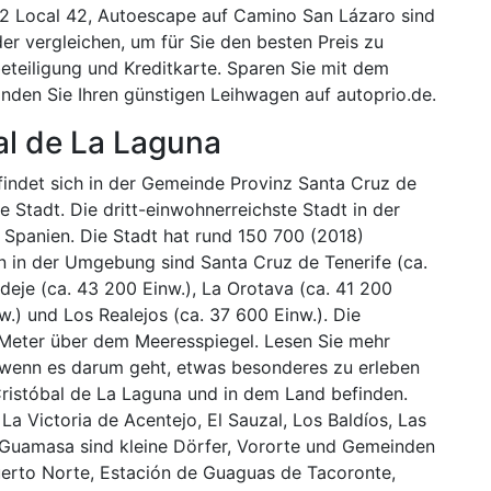
 2 Local 42, Autoescape auf Camino San Lázaro sind
der vergleichen, um für Sie den besten Preis zu
eteiligung und Kreditkarte. Sparen Sie mit dem
nden Sie Ihren günstigen Leihwagen auf autoprio.de.
al de La Laguna
findet sich in der Gemeinde Provinz Santa Cruz de
ne Stadt. Die dritt-einwohnerreichste Stadt in der
n Spanien. Die Stadt hat rund 150 700 (2018)
 in der Umgebung sind Santa Cruz de Tenerife (ca.
deje (ca. 43 200 Einw.), La Orotava (ca. 41 200
w.) und Los Realejos (ca. 37 600 Einw.). Die
 Meter über dem Meeresspiegel. Lesen Sie mehr
, wenn es darum geht, etwas besonderes zu erleben
ristóbal de La Laguna und in dem Land befinden.
La Victoria de Acentejo, El Sauzal, Los Baldíos, Las
uamasa sind kleine Dörfer, Vororte und Gemeinden
uerto Norte, Estación de Guaguas de Tacoronte,