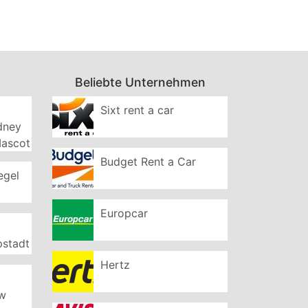
Beliebte Unternehmen
Sixt rent a car
ydney
Mascot
Budget Rent a Car
egel
Europcar
pstadt
Hertz
ew