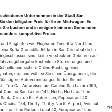
rschiedenen Unternehmen in der Stadt San
Sie den billigsten Preis für Ihren Mietwagen. Es
or Sie buchen und in einigen kleineren Gemeinden
esonders kompetitive Preise.
und Flughäfen wie Flughafen Teneriffa Nord Los
ina Sofía Granadilla 55 km in San Cristóbal de La
ingeschlossen sind, keine versteckten Gebühren auf
 Fahrzeugübergabe kostenlose Stornierungen und
chnelle und sichere Online-Buchung eines
ghafen, etc. und wählen Sie einen Übergabeort, die
Günstigere Autovermietungen finden Sie mit
ch. Top Car Autoreisen auf Camino San Lazaro 190,
uf Camino San Lázaro 142, Hertz, Hertz auf Los
 Santa Cruz de Es, Autoreisen, Pepecar auf 40
Oficina T54, Thrifty, Thrifty North Airport, Avis auf
Na
rport auf Los Rodeos Local 40, Europcar auf Los