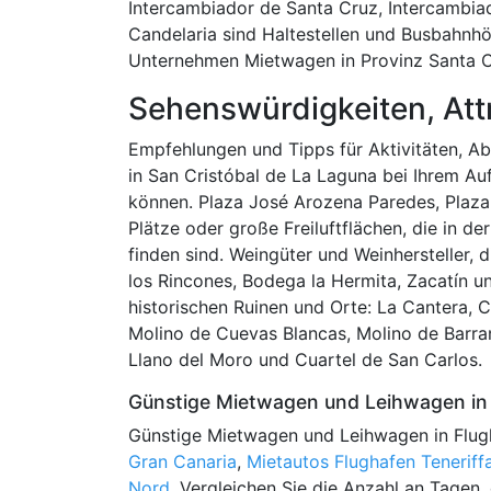
Intercambiador de Santa Cruz, Intercambia
Candelaria sind Haltestellen und Busbahnhö
Unternehmen Mietwagen in Provinz Santa Cr
Sehenswürdigkeiten, Att
Empfehlungen und Tipps für Aktivitäten, Abe
in San Cristóbal de La Laguna bei Ihrem Au
können. Plaza José Arozena Paredes, Plaz
Plätze oder große Freiluftflächen, die in de
finden sind. Weingüter und Weinhersteller,
los Rincones, Bodega la Hermita, Zacatín u
historischen Ruinen und Orte: La Cantera, 
Molino de Cuevas Blancas, Molino de Barra
Llano del Moro und Cuartel de San Carlos.
Günstige Mietwagen und Leihwagen in 
Günstige Mietwagen und Leihwagen in Flug
Gran Canaria
,
Mietautos Flughafen Teneriff
Nord
. Vergleichen Sie die Anzahl an Tagen,