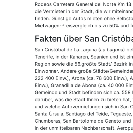
Rodeos Carretera General del Norte Km 13
die Vermieter in der Stadt, die wir miteinan
finden. Günstige Autos mieten ohne Selbstb
Mietwagen-Preisvergleich bis zu 50% und fi
Fakten über San Cristób
San Cristóbal de La Laguna (
La Laguna
) be
Tenerife, in der Kanaren, Spanien und ist ei
Region sowie die 56.größte Stadt/ Bezirk i
Einwohner. Andere große Städte/Gemeinden
222 400 Einw.), Arona (ca. 78 600 Einw.), A
Einw.), Granadilla de Abona (ca. 40 000 Ein
Gemeinde und Stadt befinden sich ca. 558
darüber, was die Stadt Ihnen zu bieten hat
und welche Autovermietungen sich in San C
Santa Úrsula, Santiago del Teide, Tegueste, 
Chumberas, San Bartolomé de Geneto und G
in der unmittelbaren Nachbarschaft. Aerop