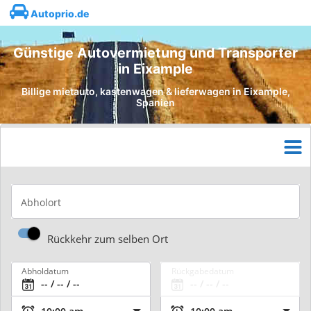
Autoprio.de
Günstige Autovermietung und Transporter
in Eixample
Billige mietauto, kastenwagen & lieferwagen in Eixample,
Spanien
Abholort
Rückkehr zum selben Ort
Abholdatum
Rückgabedatum