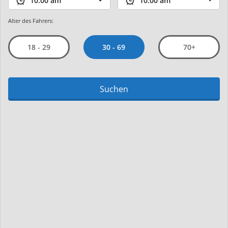
Alter des Fahrers:
30 - 69
18 - 29
70+
Suchen