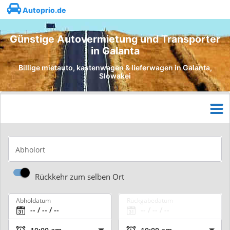
Autoprio.de
Günstige Autovermietung und Transporter
in Galanta
Billige mietauto, kastenwagen & lieferwagen in Galanta,
Slowakei
Abholort
Rückkehr zum selben Ort
Abholdatum
Rückgabedatum