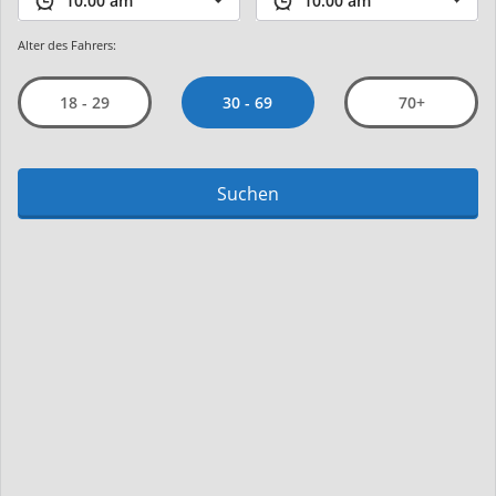
Alter des Fahrers:
30 - 69
18 - 29
70+
Suchen