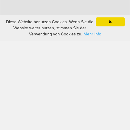
Diese Website benutzen Cookies. Wenn Sie die
✖
Website weiter nutzen, stimmen Sie der
Verwendung von Cookies zu.
Mehr Info
Preise von sowohl großen als auch kleinen
Autovermietern in Singapur