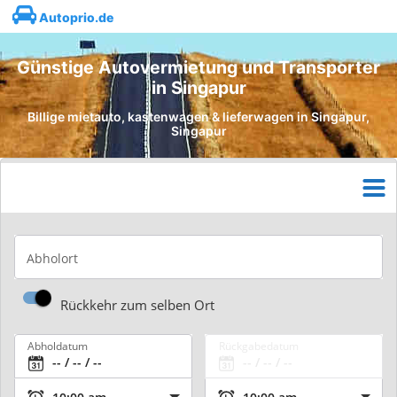
Autoprio.de
Günstige Autovermietung und Transporter
in Singapur
Billige mietauto, kastenwagen & lieferwagen in Singapur,
Singapur
Abholort
Rückkehr zum selben Ort
Abholdatum
Rückgabedatum