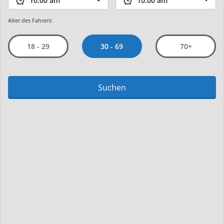
Alter des Fahrers:
30 - 69
18 - 29
70+
Suchen