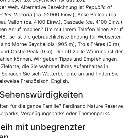
er Welt. Alternative Bezeichnung ist
Republic of
elles
. Victoria (ca. 22900 Einw.), Anse Boileau (ca.
au Vallon (ca. 4100 Einw.), Cascade (ca. 4100 Einw.)
inen Anruf machen? Um mit Ihrem Telefon einen Anruf
48. .sc ist die gebräuchlichste Endung für Webseiten
sind Morne Seychellois (905 m), Trois Frères (0 m),
d Castle Peak (0 m). Die offizielle Währung ist der
zahlen können. Wir geben Tipps und Empfehlungen
 Zielorte, die Sie während Ihres Aufenthaltes in
Schauen Sie sich Wetterberichte an und finden Sie
elsweise Französisch, English.
& Sehenswürdigkeiten
äten für die ganze Familie? Ferdinand Nature Reserve
sserparks, Vergnügungsparks oder Themenparks.
eih mit unbegrenzter
len