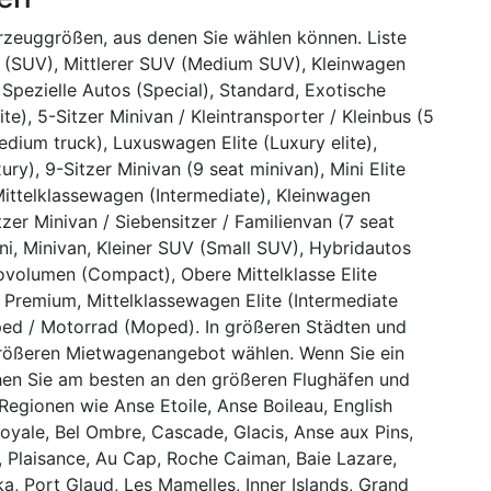
hrzeuggrößen, aus denen Sie wählen können. Liste
p (SUV), Mittlerer SUV (Medium SUV), Kleinwagen
 Spezielle Autos (Special), Standard, Exotische
e), 5-Sitzer Minivan / Kleintransporter / Kleinbus (5
edium truck), Luxuswagen Elite (Luxury elite),
y), 9-Sitzer Minivan (9 seat minivan), Mini Elite
 Mittelklassewagen (Intermediate), Kleinwagen
er Minivan / Siebensitzer / Familienvan (7 seat
ni, Minivan, Kleiner SUV (Small SUV), Hybridautos
volumen (Compact), Obere Mittelklasse Elite
e), Premium, Mittelklassewagen Elite (Intermediate
Moped / Motorrad (Moped). In größeren Städten und
größeren Mietwagenangebot wählen. Wenn Sie ein
hen Sie am besten an den größeren Flughäfen und
Regionen wie Anse Etoile, Anse Boileau, English
Royale, Bel Ombre, Cascade, Glacis, Anse aux Pins,
s, Plaisance, Au Cap, Roche Caiman, Baie Lazare,
a, Port Glaud, Les Mamelles, Inner Islands, Grand