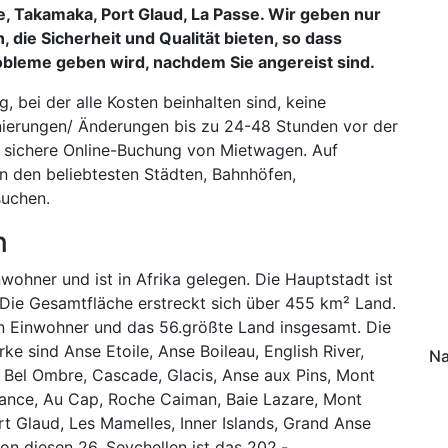
, Takamaka, Port Glaud, La Passe. Wir geben nur
die Sicherheit und Qualität bieten, so dass
obleme geben wird, nachdem Sie angereist sind.
 bei der alle Kosten beinhalten sind, keine
nierungen/ Änderungen bis zu 24-48 Stunden vor der
 sichere Online-Buchung von Mietwagen. Auf
n den beliebtesten Städten, Bahnhöfen,
suchen.
n
ohner und ist in Afrika gelegen. Die Hauptstadt ist
 Die Gesamtfläche erstreckt sich über 455 km² Land.
ten Einwohner und das 56.größte Land insgesamt. Die
e sind Anse Etoile, Anse Boileau, English River,
Na
, Bel Ombre, Cascade, Glacis, Anse aux Pins, Mont
aisance, Au Cap, Roche Caiman, Baie Lazare, Mont
rt Glaud, Les Mamelles, Inner Islands, Grand Anse
on diesen 26. Seychellen ist das 202.-