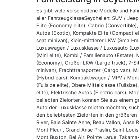
Es gibt viele verschiedene Modelle und Fa
aller FahrzeugklasseSeychellen: SUV / Jee
Elite (Economy elite), Cabrio (Convertible),
Autos (Exotic), Kompakte Elite (Compact elit
seat minivan), Klein-mittlerer LKW (Small-m
Luxuswagen / Luxusklasse / Luxusauto (Luxur
(Mini elite), Kombi / Familienauto (Estate),
(Economy), Großer LKW (Large truck), 7-Sitz
minivan), Frachttransporter (Cargo van), Mi
(Hybrid cars), Kompaktwagen / MPV / Mono
(Fullsize elite), Obere Mittelklasse (Fullsiz
elite), Elektrische Autos (Electric cars), 
beliebten Zielorten können Sie aus einem 
Auto der Luxusklasse mieten möchten, suc
den beliebtesten Zielorten in den größeren 
River, Baie Sainte Anne, Beau Vallon, Anse 
Mont Fleuri, Grand Anse Praslin, Saint Loui
Mont Buxton, Bel Air, Pointe Larue, Takamak