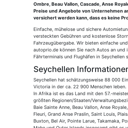
Ombre, Beau Vallon, Cascade, Anse Royale
Preise und Angebote von Unternehmen an, 
versichert werden kann, dass es keine Pr
Einfache, mühelose und sichere Automietung,
versteckten Gebühren und kostenlose Stor
Fahrzeugübergabe. Wir bieten einfache und
autoprio.de können Sie nach Autos an und i
Fährterminals und Flughäfen in Seychellen 
Seychellen Informatione
Seychellen hat schätzungsweise 88 000 Einw
Victoria in der ca. 22 900 Menschen leben.
In Afrika ist es das Land mit den 57.-meis
größten Regionen/Staaten/Verwaltungsbezirk
Baie Sainte Anne, Beau Vallon, Anse Royale
Fleuri, Grand Anse Praslin, Saint Louis, Pl
Buxton, Bel Air, Pointe Larue, Takamaka, Po
Mahe und Outer Islands insgesamt gibt es v