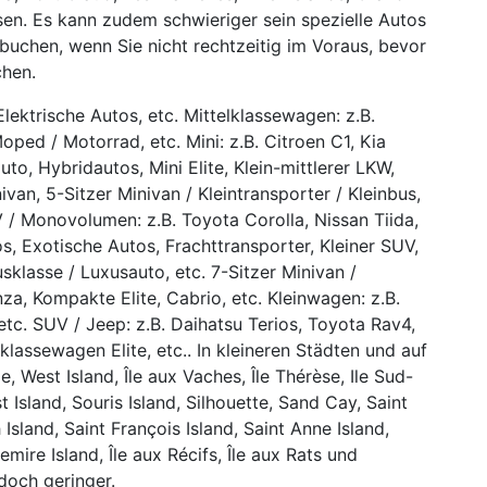
sen. Es kann zudem schwieriger sein spezielle Autos
buchen, wenn Sie nicht rechtzeitig im Voraus, bevor
chen.
lektrische Autos, etc. Mittelklassewagen: z.B.
oped / Motorrad, etc. Mini: z.B. Citroen C1, Kia
to, Hybridautos, Mini Elite, Klein-mittlerer LKW,
van, 5-Sitzer Minivan / Kleintransporter / Kleinbus,
/ Monovolumen: z.B. Toyota Corolla, Nissan Tiida,
s, Exotische Autos, Frachttransporter, Kleiner SUV,
sklasse / Luxusauto, etc. 7-Sitzer Minivan /
za, Kompakte Elite, Cabrio, etc. Kleinwagen: z.B.
etc. SUV / Jeep: z.B. Daihatsu Terios, Toyota Rav4,
lklassewagen Elite, etc.. In kleineren Städten und auf
e, West Island, Île aux Vaches, Île Thérèse, Ile Sud-
 Island, Souris Island, Silhouette, Sand Cay, Saint
h Island, Saint François Island, Saint Anne Island,
mire Island, Île aux Récifs, Île aux Rats und
edoch geringer.