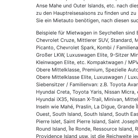
Anse Mahe und Outer Islands, etc. nach die
zu den Hauptreisesaisons zu finden und zu 
Sie ein Mietauto benötigen, nach diesen su
Beispiele für Mietwagen in Seychellen sind E
Chevrolet Cruze, Mittlerer SUV, Standard, M
Picanto, Chevrolet Spark, Kombi / Familienau
Großer LKW, Luxuswagen Elite, 9-Sitzer Mini
Kleinwagen Elite, etc. Kompaktwagen / MPV 
Obere Mittelklasse, Premium, Spezielle Auto
Obere Mittelklasse Elite, Luxuswagen / Luxu
Siebensitzer / Familienvan: z.B. Toyota Avan
Hyundai Creta, Toyota Yaris, Nissan Micra, 
Hyundai iX35, Nissan X-Trail, Minivan, Mitte
Inseln wie Mahé, Praslin, La Digue, Grande Îl
Ouest, South Island, South Island, South East
Pierre Islet, Saint Pierre Island, Saint Josep
Round Island, Île Ronde, Ressource Island, Re
Providence Island usw. ist die Reichweite j