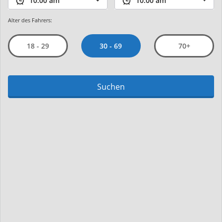
Alter des Fahrers:
30 - 69
18 - 29
70+
Suchen