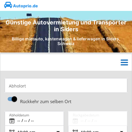
Autoprio.de
Günstige Autovermietung und Transporter
in Siders
Billige mietauto, kastenwagen & lieferwagen in Siders,
Schweiz
Abholort
Rückkehr zum selben Ort
Abholdatum
Rückgabedatum