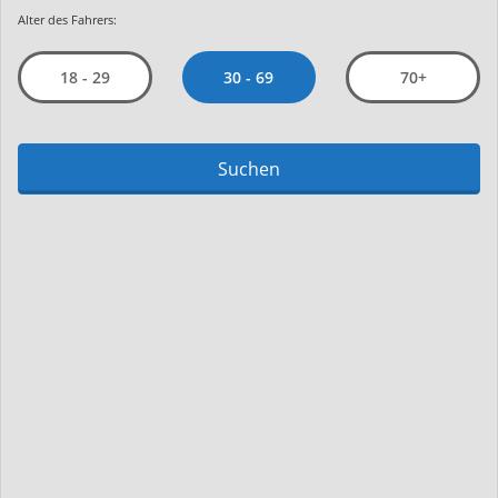
Alter des Fahrers:
30 - 69
18 - 29
70+
Suchen