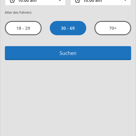
Alter des Fahrers:
30 - 69
18 - 29
70+
Suchen