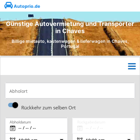
Autoprio.de
Günstige Autovermietung und Transporter
in Chaves
Billige mietauto, kastenwagen & lieferwagen in Chaves,
Portugal
Abholort
Rückkehr zum selben Ort
Abholdatum
Rückgabedatum