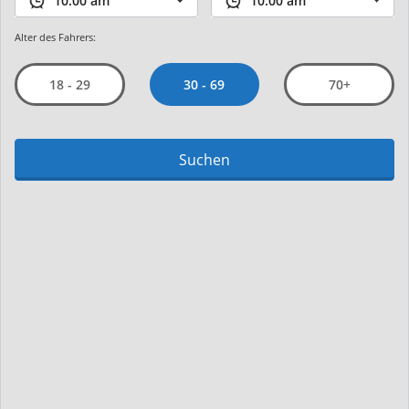
Alter des Fahrers:
30 - 69
18 - 29
70+
Suchen