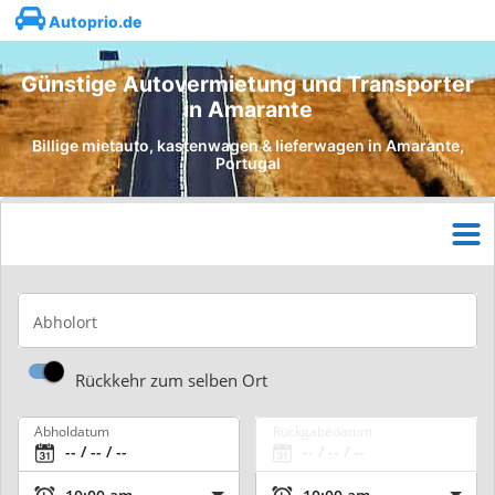
Autoprio.de
Günstige Autovermietung und Transporter
in Amarante
Billige mietauto, kastenwagen & lieferwagen in Amarante,
Portugal
Abholort
Rückkehr zum selben Ort
Abholdatum
Rückgabedatum