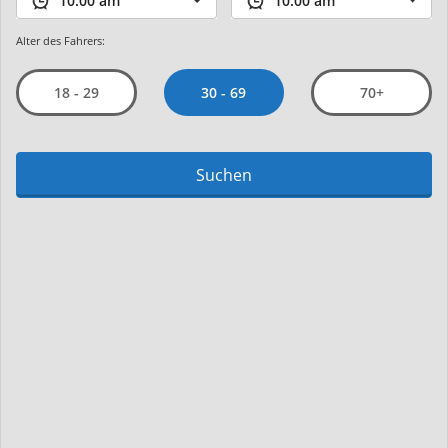
Alter des Fahrers:
30 - 69
18 - 29
70+
Suchen