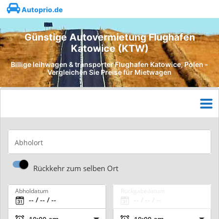
Autoprio.de
Günstige Autovermietung Flughafen
Katowice (KTW)
Billige leihwagen & transporter Flughafen Katowice, Polen -
Vergleichen Sie Preise für Mietwagen
Abholort
Rückkehr zum selben Ort
Abholdatum
Rückgabedatum