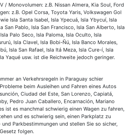
 / Monovolumen: z.B. Nissan Almera, Kia Soul, Ford
agen: z.B. Opel Corsa, Toyota Yaris, Volkswagen Gol
wie Isla Santa Isabel, Isla Ypecuá, Isla Ybycuí, Isla
la San Pablo, Isla San Francisco, Isla San Alberto, Isla
 Isla Palo Seco, Isla Paloma, Isla Oculto, Isla
rurú, Isla Clavel, Isla Bobi-Ñú, Isla Banco Morales,
ú, Isla San Rafael, Isla Itá Meza, Isla Cure-í, Isla
Isla Yaqué usw. ist die Reichweite jedoch geringer.
Nummer an Verkehrsregeln in Paraguay schier
e Probleme beim Ausleihen und Fahren eines Autos
Asunción, Ciudad del Este, San Lorenzo, Capiatá,
by, Pedro Juan Caballero, Encarnación, Mariano
ayes ist es manchmal schwierig einen Wagen zu fahren,
ehen und es schwierig sein, einen Parkplatz zu
- und Parkbestimmungen und stellen Sie so sicher,
Gesetz folgen.