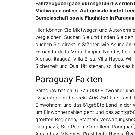
Fahrzeugübergabe durchgeführt werden k
Mietwagen online. Autoprio.de bietet Lei
Gemeinschaft sowie Flughäfen in Paragua
Hier können Sie Mietwagen und Autovermie
vergleichen. Suchen Sie und finden Sie den 
buchen Sie direkt in Städten wie Asunción,
Fernando de la Mora, Limpio, Nemby, Pedro
Alonso, Itauguá, Villa Elisa, Villa Hayes. 
Sicherheit und Qualität stehen, so dass es 
Paraguay Fakten
Paraguay hat ca. 6 376 000 Einwohner und 
Gesamtgebiet bedeckt 406 750 km² Land. P
Einwohnern und das 61.größte Land in der 
um Einwohnerzahlen geht und das achtgröß
größten Regionen/ Staaten/ Verwaltungsbezi
Caaguazú, San Pedro, Cordillera, Paraguarí
Amambay, Misiones, Presidente Hayes, Ñe