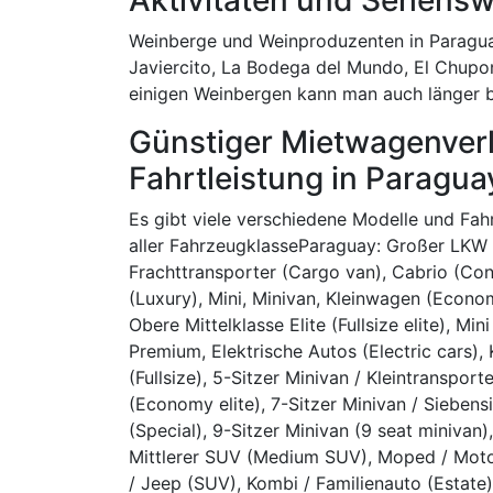
Weinberge und Weinproduzenten in Paraguay
Javiercito, La Bodega del Mundo, El Chupon
einigen Weinbergen kann man auch länger b
Günstiger Mietwagenverl
Fahrtleistung in Paragua
Es gibt viele verschiedene Modelle und Fa
aller FahrzeugklasseParaguay: Großer LKW (
Frachttransporter (Cargo van), Cabrio (Con
(Luxury), Mini, Minivan, Kleinwagen (Econom
Obere Mittelklasse Elite (Fullsize elite), Min
Premium, Elektrische Autos (Electric cars),
(Fullsize), 5-Sitzer Minivan / Kleintransport
(Economy elite), 7-Sitzer Minivan / Siebensi
(Special), 9-Sitzer Minivan (9 seat miniv
Mittlerer SUV (Medium SUV), Moped / Motor
/ Jeep (SUV), Kombi / Familienauto (Estate)