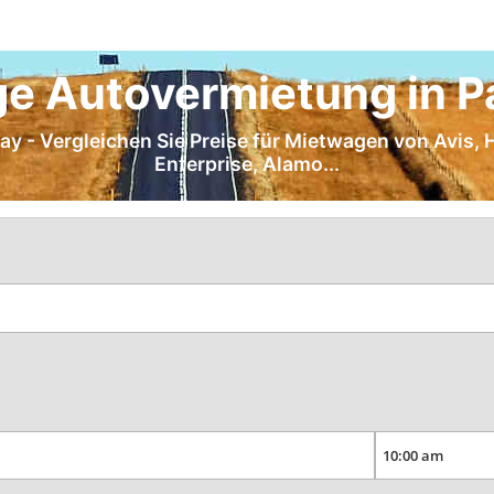
ge Autovermietung in P
y - Vergleichen Sie Preise für Mietwagen von Avis, He
Enterprise, Alamo...