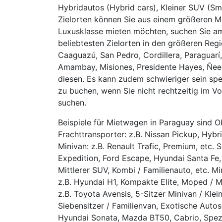
Hybridautos (Hybrid cars), Kleiner SUV (Sm
Zielorten können Sie aus einem größeren 
Luxusklasse mieten möchten, suchen Sie a
beliebtesten Zielorten in den größeren Regi
Caaguazú, San Pedro, Cordillera, Paraguarí
Amambay, Misiones, Presidente Hayes, Ñee
diesen. Es kann zudem schwieriger sein spe
zu buchen, wenn Sie nicht rechtzeitig im Vo
suchen.
Beispiele für Mietwagen in Paraguay sind O
Frachttransporter: z.B. Nissan Pickup, Hybri
Minivan: z.B. Renault Trafic, Premium, etc.
Expedition, Ford Escape, Hyundai Santa Fe,
Mittlerer SUV, Kombi / Familienauto, etc. Min
z.B. Hyundai H1, Kompakte Elite, Moped / Mo
z.B. Toyota Avensis, 5-Sitzer Minivan / Klei
Siebensitzer / Familienvan, Exotische Autos
Hyundai Sonata, Mazda BT50, Cabrio, Spezie