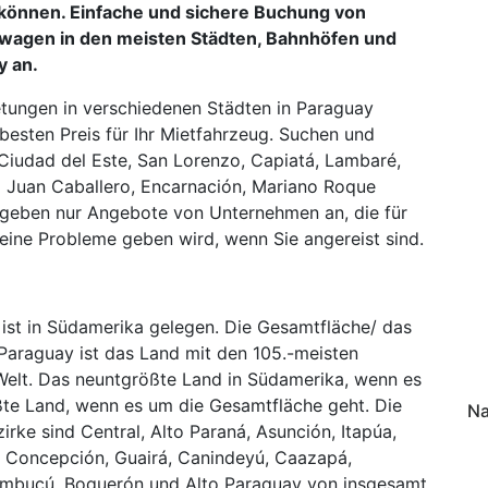
önnen. Einfache und sichere Buchung von
hwagen in den meisten Städten, Bahnhöfen und
y an.
tungen in verschiedenen Städten in Paraguay
besten Preis für Ihr Mietfahrzeug. Suchen und
 Ciudad del Este, San Lorenzo, Capiatá, Lambaré,
 Juan Caballero, Encarnación, Mariano Roque
Wir geben nur Angebote von Unternehmen an, die für
keine Probleme geben wird, wenn Sie angereist sind.
ist in Südamerika gelegen. Die Gesamtfläche/ das
araguay ist das Land mit den 105.-meisten
Welt. Das neuntgrößte Land in Südamerika, wenn es
te Land, wenn es um die Gesamtfläche geht. Die
Na
rke sind Central, Alto Paraná, Asunción, Itapúa,
, Concepción, Guairá, Canindeyú, Caazapá,
embucú, Boquerón und Alto Paraguay von insgesamt