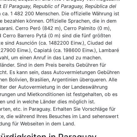
st
El Paraguay, Republic of Paraguay, República del
 ca. 1 482 200 Menschen. Die offizielle Währung ist
e bezahlen können. Offizielle Sprachen, die in dem
arani. Cerro Peró (842 m), Cerro Palmito (0 m),
d Cerro Barrero Pytá (0 m) sind die fünf größten
e sind Asunción (ca. 1482200 Einw.), Ciudad del
227900 Einw.), Capiatá (ca. 198600 Einw.), Lambaré
wahl, um einen Anruf in das Land zu machen.
rländer. Sind in dem Preis bereits Gebühren für
icht. Es kann sein, dass Autovermietungen Gebühren
n Bolivien, Brasilien, Argentinien überqueren. Alle
lter der Autovermietung in der Landeswährung
rungen und Mietkonditionen ist festgehalten, ob es
en und in welche Länder dies möglich ist.
ten, etc. in Paraguay. Erhalten Sie Vorschläge für
rte, die während Ihres Besuches im Land sehenswert
ndung für Webseiten in dem Land.
ürdigkeiten in Paraguay