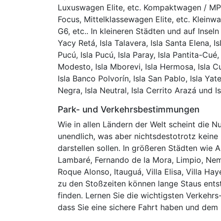
Luxuswagen Elite, etc. Kompaktwagen / MPV
Focus, Mittelklassewagen Elite, etc. Kleinw
G6, etc.. In kleineren Städten und auf Inseln 
Yacy Retá, Isla Talavera, Isla Santa Elena, Is
Pucú, Isla Pucú, Isla Paray, Isla Pantita-Cué,
Modesto, Isla Mborevi, Isla Hermosa, Isla Cu
Isla Banco Polvorín, Isla San Pablo, Isla Yateb
Negra, Isla Neutral, Isla Cerrito Arazá und 
Park- und Verkehrsbestimmungen
Wie in allen Ländern der Welt scheint die 
unendlich, was aber nichtsdestotrotz kein
darstellen sollen. In größeren Städten wie 
Lambaré, Fernando de la Mora, Limpio, Nem
Roque Alonso, Itauguá, Villa Elisa, Villa H
zu den Stoßzeiten können lange Staus entst
finden. Lernen Sie die wichtigsten Verkehrs
dass Sie eine sichere Fahrt haben und dem 