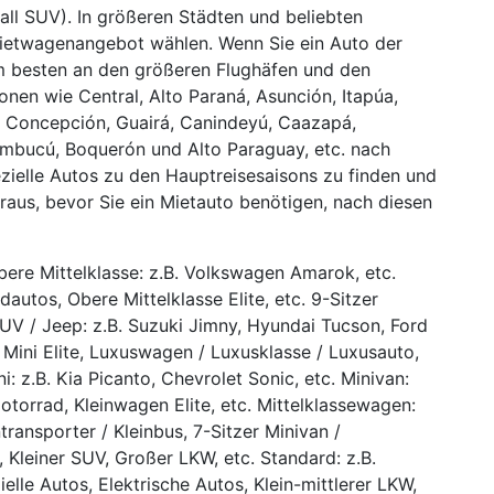
all SUV). In größeren Städten und beliebten
Mietwagenangebot wählen. Wenn Sie ein Auto der
m besten an den größeren Flughäfen und den
onen wie Central, Alto Paraná, Asunción, Itapúa,
, Concepción, Guairá, Canindeyú, Caazapá,
mbucú, Boquerón und Alto Paraguay, etc. nach
zielle Autos zu den Hauptreisesaisons zu finden und
raus, bevor Sie ein Mietauto benötigen, nach diesen
bere Mittelklasse: z.B. Volkswagen Amarok, etc.
dautos, Obere Mittelklasse Elite, etc. 9-Sitzer
 SUV / Jeep: z.B. Suzuki Jimny, Hyundai Tucson, Ford
 Mini Elite, Luxuswagen / Luxusklasse / Luxusauto,
i: z.B. Kia Picanto, Chevrolet Sonic, etc. Minivan:
torrad, Kleinwagen Elite, etc. Mittelklassewagen:
ntransporter / Kleinbus, 7-Sitzer Minivan /
, Kleiner SUV, Großer LKW, etc. Standard: z.B.
lle Autos, Elektrische Autos, Klein-mittlerer LKW,