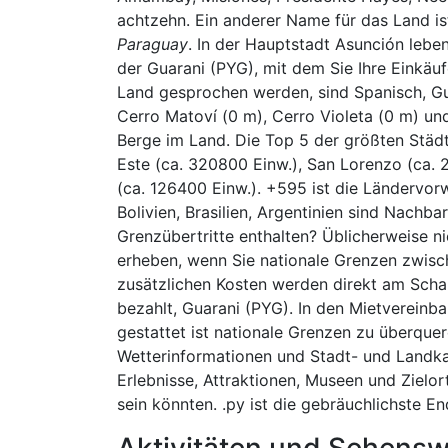
achtzehn. Ein anderer Name für das Land i
Paraguay
. In der Hauptstadt Asunción leben
der Guarani (PYG), mit dem Sie Ihre Einkäuf
Land gesprochen werden, sind Spanisch, Gu
Cerro Matoví (0 m), Cerro Violeta (0 m) un
Berge im Land. Die Top 5 der größten Städt
Este (ca. 320800 Einw.), San Lorenzo (ca. 
(ca. 126400 Einw.). +595 ist die Ländervor
Bolivien, Brasilien, Argentinien sind Nachba
Grenzübertritte enthalten? Üblicherweise n
erheben, wenn Sie nationale Grenzen zwische
zusätzlichen Kosten werden direkt am Scha
bezahlt, Guarani (PYG). In den Mietvereinba
gestattet ist nationale Grenzen zu überquer
Wetterinformationen und Stadt- und Landkar
Erlebnisse, Attraktionen, Museen und Zielo
sein könnten. .py ist die gebräuchlichste E
Aktivitäten und Sehensw