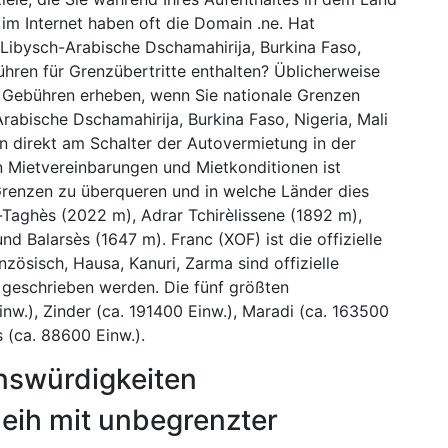
m Internet haben oft die Domain .ne. Hat
 Libysch-Arabische Dschamahirija, Burkina Faso,
bühren für Grenzübertritte enthalten? Üblicherweise
n Gebühren erheben, wenn Sie nationale Grenzen
rabische Dschamahirija, Burkina Faso, Nigeria, Mali
n direkt am Schalter der Autovermietung in der
n Mietvereinbarungen und Mietkonditionen ist
 Grenzen zu überqueren und in welche Länder dies
n-Taghès (2022 m), Adrar Tchirèlissene (1892 m),
d Balarsès (1647 m). Franc (XOF) ist die offizielle
zösisch, Hausa, Kanuri, Zarma sind offizielle
geschrieben werden. Die fünf größten
w.), Zinder (ca. 191400 Einw.), Maradi (ca. 163500
 (ca. 88600 Einw.).
enswürdigkeiten
eih mit unbegrenzter