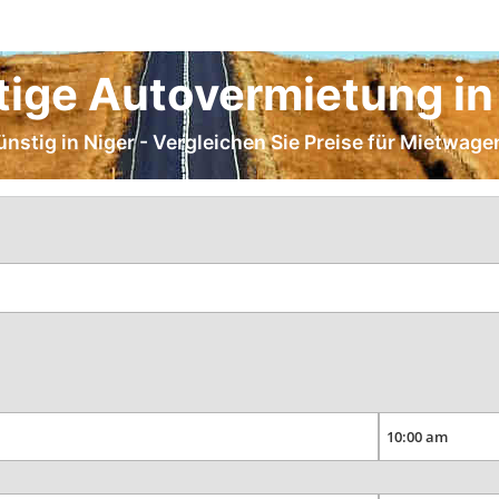
ige Autovermietung in
ünstig in Niger - Vergleichen Sie Preise für Mietwagen