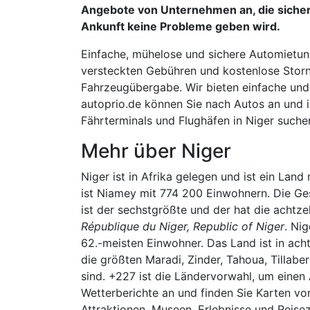
Angebote von Unternehmen an, die sicher s
Ankunft keine Probleme geben wird.
Einfache, mühelose und sichere Automietung,
versteckten Gebühren und kostenlose Stor
Fahrzeugübergabe. Wir bieten einfache und
autoprio.de können Sie nach Autos an und i
Fährterminals und Flughäfen in Niger suche
Mehr über Niger
Niger ist in Afrika gelegen und ist ein Lan
ist Niamey mit 774 200 Einwohnern. Die Ge
ist der sechstgrößte und der hat die achtz
République du Niger, Republic of Niger
. Ni
62.-meisten Einwohner. Das Land ist in ac
die größten Maradi, Zinder, Tahoua, Tillab
sind. +227 ist die Ländervorwahl, um einen
Wetterberichte an und finden Sie Karten v
Attraktionen, Museen, Erlebnisse und Reisez