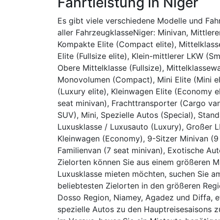
Fahrtleistung in Niger
Es gibt viele verschiedene Modelle und Fa
aller FahrzeugklasseNiger: Minivan, Mittle
Kompakte Elite (Compact elite), Mittelklass
Elite (Fullsize elite), Klein-mittlerer LKW (
Obere Mittelklasse (Fullsize), Mittelklass
Monovolumen (Compact), Mini Elite (Mini el
(Luxury elite), Kleinwagen Elite (Economy el
seat minivan), Frachttransporter (Cargo van
SUV), Mini, Spezielle Autos (Special), St
Luxusklasse / Luxusauto (Luxury), Großer 
Kleinwagen (Economy), 9-Sitzer Minivan (9 s
Familienvan (7 seat minivan), Exotische Aut
Zielorten können Sie aus einem größeren 
Luxusklasse mieten möchten, suchen Sie a
beliebtesten Zielorten in den größeren Regi
Dosso Region, Niamey, Agadez und Diffa, e
spezielle Autos zu den Hauptreisesaisons z