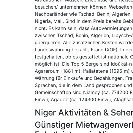
besuchen/ unternehmen können. Webseiten i
Nachbarländer wie Tschad, Benin, Algerien,
Nigeria, Mali. Sind in dem Preis bereits Ge
nicht. Es kann sein, dass Autovermietunge
zwischen Tschad, Benin, Algerien, Libysch-A
überqueren. Alle zusätzlichen Kosten werde
Landeswährung bezahlt, Franc (XOF). In de
festgehalten, ob es gestattet ist nationale
möglich ist. Die Top 5 Berge sind Idoûkâl-
Agareroum (1881 m), Ifallatatene (1695 m) un
Währung für Einkäufe und Bezahlungen. Fran
Sprachen, die in dem Land gesprochen und 
Gemeinschaften sind Niamey (ca. 774200 Ein
Einw.), Agadez (ca. 124300 Einw.), Alaghsas
Niger Aktivitäten & Seh
Günstiger Mietwagenverl