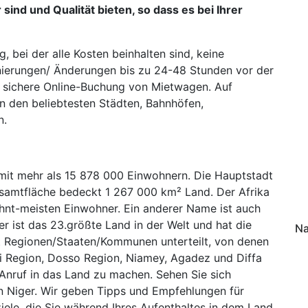
ind und Qualität bieten, so dass es bei Ihrer
 bei der alle Kosten beinhalten sind, keine
nierungen/ Änderungen bis zu 24-48 Stunden vor der
 sichere Online-Buchung von Mietwagen. Auf
n den beliebtesten Städten, Bahnhöfen,
n.
d mit mehr als 15 878 000 Einwohnern. Die Hauptstadt
samtfläche bedeckt 1 267 000 km² Land. Der Afrika
ehnt-meisten Einwohner. Ein anderer Name ist auch
ger ist das 23.größte Land in der Welt und hat die
Na
ht Regionen/Staaten/Kommunen unterteilt, von denen
eri Region, Dosso Region, Niamey, Agadez und Diffa
 Anruf in das Land zu machen. Sehen Sie sich
on Niger. Wir geben Tipps und Empfehlungen für
iele, die Sie während Ihres Aufenthaltes in dem Land