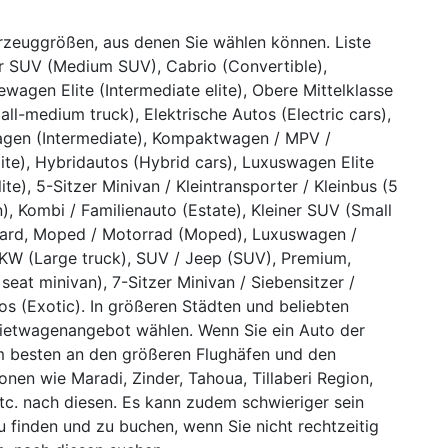
hrzeuggrößen, aus denen Sie wählen können. Liste
rer SUV (Medium SUV), Cabrio (Convertible),
ewagen Elite (Intermediate elite), Obere Mittelklasse
Small-medium truck), Elektrische Autos (Electric cars),
ewagen (Intermediate), Kompaktwagen / MPV /
ite), Hybridautos (Hybrid cars), Luxuswagen Elite
ite), 5-Sitzer Minivan / Kleintransporter / Kleinbus (5
), Kombi / Familienauto (Estate), Kleiner SUV (Small
andard, Moped / Motorrad (Moped), Luxuswagen /
LKW (Large truck), SUV / Jeep (SUV), Premium,
eat minivan), 7-Sitzer Minivan / Siebensitzer /
os (Exotic). In größeren Städten und beliebten
Mietwagenangebot wählen. Wenn Sie ein Auto der
m besten an den größeren Flughäfen und den
onen wie Maradi, Zinder, Tahoua, Tillaberi Region,
tc. nach diesen. Es kann zudem schwieriger sein
u finden und zu buchen, wenn Sie nicht rechtzeitig