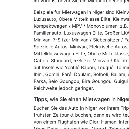
im Voraus, bevor Sie ein Mietauto benötige
Beispiele für Mietwagen in Niger sind Klein
Luxusauto, Obere Mittelklasse Elite, Kleinwag
Kompaktwagen / MPV / Monovolumen: z.B. Op
Familienauto, Luxuswagen Elite, Großer LKW,
Minivan, 7-Sitzer Minivan / Siebensitzer / 
Spezielle Autos, Minivan, Elektrische Autos,
Mittelklassewagen Elite, Obere Mittelklasse
Cabrio, Standard, 5-Sitzer Minivan / Kleintr
auf Inseln wie Yentilé Babou, Tougué, Tolm
Ibini, Gomni, Faré, Doulam, Bolboli, Baliam
Farka, Bélo Goungou, Bira Goungou, Guigui
Reichweite jedoch geringer.
Tipps, wie Sie einen Mietwagen in Nige
Buchen Sie das Auto in Niger vor Ihrem Trip,
frühsten Zeitpunkt buchen, denn es wird teu
von einem Flughafen wie Diori Hamani Intern
Mano Dayak International Airport, Tahoua Ai