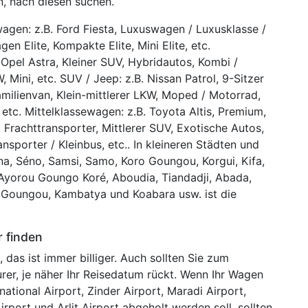
n, nach diesen suchen.
wagen: z.B. Ford Fiesta, Luxuswagen / Luxusklasse /
en Elite, Kompakte Elite, Mini Elite, etc.
el Astra, Kleiner SUV, Hybridautos, Kombi /
 Mini, etc. SUV / Jeep: z.B. Nissan Patrol, 9-Sitzer
Familienvan, Klein-mittlerer LKW, Moped / Motorrad,
 etc. Mittelklassewagen: z.B. Toyota Altis, Premium,
, Frachttransporter, Mittlerer SUV, Exotische Autos,
ansporter / Kleinbus, etc.. In kleineren Städten und
ina, Séno, Samsi, Samo, Koro Goungou, Korgui, Kifa,
, Ayorou Goungo Koré, Aboudia, Tiandadji, Abada,
 Goungou, Kambatya und Koabara usw. ist die
r finden
 das ist immer billiger. Auch sollten Sie zum
rer, je näher Ihr Reisedatum rückt. Wenn Ihr Wagen
ational Airport, Zinder Airport, Maradi Airport,
rport und Arlit Airport abgeholt werden soll, sollten