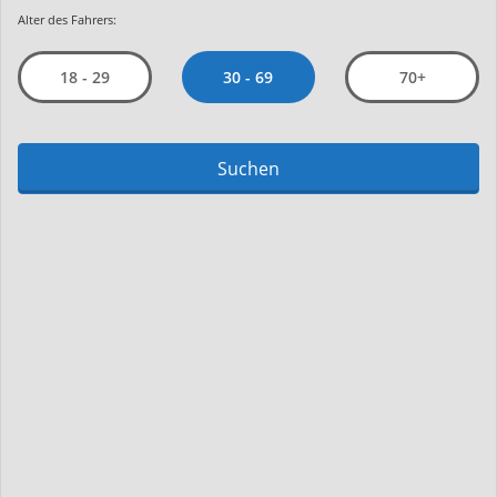
Alter des Fahrers:
30 - 69
18 - 29
70+
Suchen