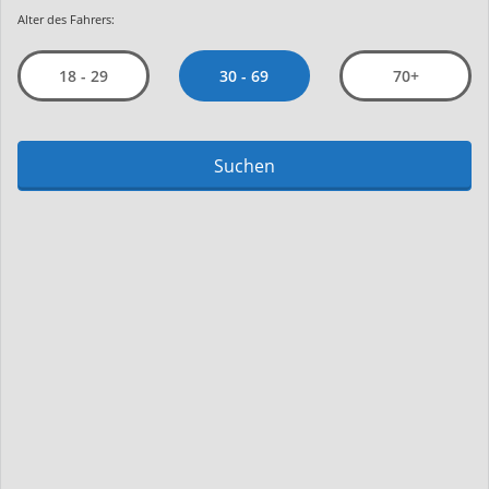
Alter des Fahrers:
30 - 69
18 - 29
70+
Suchen