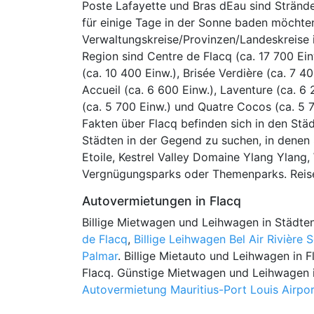
Poste Lafayette und Bras dEau sind Strände
für einige Tage in der Sonne baden möchten
Verwaltungskreise/Provinzen/Landeskreise in 
Region sind Centre de Flacq (ca. 17 700 Einw
(ca. 10 400 Einw.), Brisée Verdière (ca. 7 4
Accueil (ca. 6 600 Einw.), Laventure (ca. 6
(ca. 5 700 Einw.) und Quatre Cocos (ca. 5 
Fakten über Flacq befinden sich in den Städ
Städten in der Gegend zu suchen, in denen
Etoile, Kestrel Valley Domaine Ylang Ylang
Vergnügungsparks oder Themenparks. Reisen
Autovermietungen in Flacq
Billige Mietwagen und Leihwagen in Städten
de Flacq
,
Billige Leihwagen Bel Air Rivière 
Palmar
. Billige Mietauto und Leihwagen in 
Flacq. Günstige Mietwagen und Leihwagen i
Autovermietung Mauritius-Port Louis Airpo