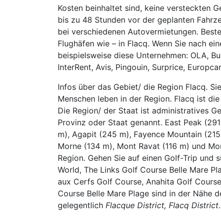
Kosten beinhaltet sind, keine versteckten
bis zu 48 Stunden vor der geplanten Fahrz
bei verschiedenen Autovermietungen. Beste
Flughäfen wie – in Flacq. Wenn Sie nach ei
beispielsweise diese Unternehmen: OLA, Budg
InterRent, Avis, Pingouin, Surprice, Europcar
Infos über das Gebiet/ die Region Flacq. Si
Menschen leben in der Region. Flacq ist di
Die Region/ der Staat ist administratives G
Provinz oder Staat genannt. East Peak (29
m), Agapit (245 m), Fayence Mountain (215
Morne (134 m), Mont Ravat (116 m) und Mon
Region. Gehen Sie auf einen Golf-Trip und 
World, The Links Golf Course Belle Mare Pl
aux Cerfs Golf Course, Anahita Golf Cour
Course Belle Mare Plage sind in der Nähe der
gelegentlich
Flacque District, Flacq District
.