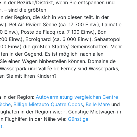
 in der Bezirke/Distrikt, wenn Sie entspannen und
. – sind die größten
der Region, die sich in von diesen teilt. In der
.), Bel Air Rivière Sèche (ca. 17 700 Einw.), Lalmatie
00 Einw.), Poste de Flacq (ca. 7 100 Einw.), Bon
 200 Einw.), Ecroignard (ca. 6 000 Einw.), Sebastopol
700 Einw.) die größten Städte/ Gemeinschaften. Mehr
ten in der Gegend. Es ist möglich, nach allen
 Sie einen Wagen hinbestellen können. Domaine de
, Wasserpark und Vallée de Ferney sind Wasserparks,
 Sie mit Ihren Kindern?
 in der Region:
Autovermietung vergleichen Centre
Sèche
,
Billige Mietauto Quatre Cocos
,
Belle Mare
und
Flughäfen in der Region wie: -. Günstige Mietwagen in
n Flughäfen in der Nähe wie:
Günstige
rt
.