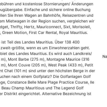
 Gebühren und kostenlose Stornierungen/ Änderungen
eugübergabe. Einfache und sichere online Buchung
llen Sie Ihren Wagen an Bahnhöfe, Reisezentren und
nem Mietwagen in der Region suchen, vergleichen wir
et, Thrifty, Hertz, Mauriconnect, Sixt, Morisoleil,
, Green Motion, First Car Rental, Royal Mauritius.
e ist Teil des Landes Mauritius. Über 138 400
e zweit-größte, wenn es um Einwohnerzahlen geht.
ebiet des Landes Mauritius. Es wird auch Landkreis/
Na
1 m), Mont Barbe (275 m), Montagne Maurice (316
 m), Mont Couve (205 m), West Peak (433 m), Petit
t Chat (101 m) sind unter den höchsten Berge in der
suchen nach einem Golfplatz? Die Golfanlagen Golf
age, Constance Belle Mare Plage Practice Course, Ile
se Beau Champ Mauritious und The Legend Golf
 Distrikt eingerichtet. Alternative Bezeichnung ist