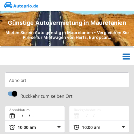
Autoprio.de
Günstige Autovermietung in Mauretanien
Mieten Sie ein Auto günstig in Mauretanien - Vergleichen Sie
Preise für Mietwagen von Hertz, Europcar...
Abholort
Rückkehr zum selben Ort
Abholdatum
Rückgabedatum