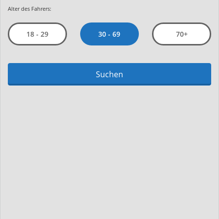
Alter des Fahrers:
30 - 69
18 - 29
70+
Suchen