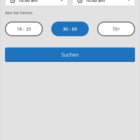
Alter des Fahrers:
30 - 69
18 - 29
70+
Suchen