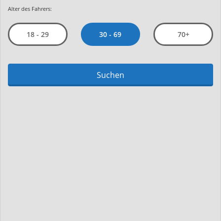
Alter des Fahrers:
30 - 69
18 - 29
70+
Suchen