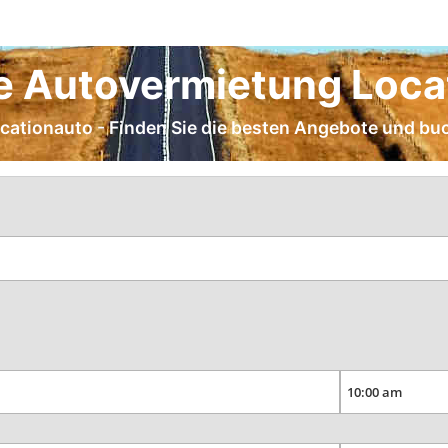
e Autovermietung Loca
cationauto - Finden Sie die besten Angebote und buch