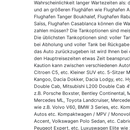
Wahrscheinlichkeit langer Wartezeiten als: 
und an größeren Flughäfen wie Flughafen A
Flughafen Tanger Boukhalef, Flughafen Rab
Saïss, Flughafen Casablanca können die Wart
zahlen müssen? Die Tankoptionen sind mei
Die üblichsten Tankoptionen sind: voller Ta
bei Abholung und voller Tank bei Rückgabe 
das Auto zurückzugeben ist wird Ihnen bei 
den Hauptreisezeiten etwas Zeit beanspruc
Kaution kann zwischen verschiedenen Autot
Citroen C5, etc. Kleiner SUV etc. 5-Sitzer M
Kangoo, Dacia Dokker, Dacia Lodgy, etc. Hy
Double Cab, Mitsubishi L200 Double Cab 4
z.B. Porsche Boxster, Bentley Continental, 
Mercedes ML, Toyota Landcruiser, Mercedes 
wie z.B. Volvo V60, BMW 3 Series, etc. Komp
Autos etc. Kompaktwagen / MPV / Monovolu
Accent, Volkswagen Polo Sedan, etc. Cabrio
Peugeot Expert, etc. Luxuswagen Elite wie 