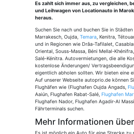
Es zahlt sich immer aus, zu vergleichen, 
und Leihwagen von Locationauto in Marok
heraus.
Suchen Sie nach und buchen Sie in Städten
Marrakesch, Oujda,
Temara
, Kenitra, Tétou
und in Regionen wie Drâa-Tafilalet, Casab
Oriental, Souss-Massa, Béni Mellal-Khénifr
Salé-Kénitra. Autovermietungen, die alle Ko
kostenlose Änderungen/ Vertragsbeendigun
eigentlich abholen sollten. Wir bieten eine
Auf unserer Webseite autoprio.de können S
Flughäfen wie (Flughafen Oujda Angads,
Fl
Aaiún, Flughafen Rabat-Salé,
Flughafen Ma
Flughafen Nador, Flughafen Agadir-Al Massi
Fährterminals suchen.
Mehr Informationen über
Es ist möglich ein Auto für eine Strecke z