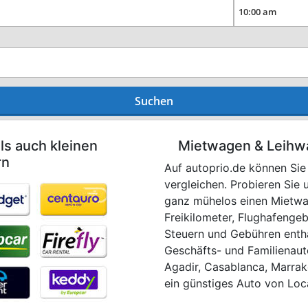
Suchen
ls auch kleinen
Mietwagen & Leihw
rn
Auf autoprio.de können Si
vergleichen. Probieren Sie
ganz mühelos einen Mietwag
Freikilometer, Flughafenge
Steuern und Gebühren entha
Geschäfts- und Familienaut
Agadir, Casablanca, Marrake
ein günstiges Auto von Loc