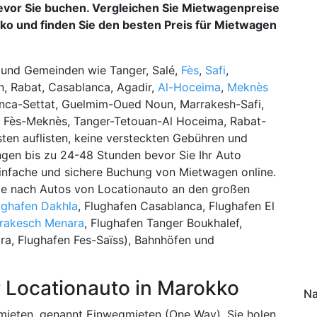
bevor Sie buchen. Vergleichen Sie Mietwagenpreise
ko und finden Sie den besten Preis für Mietwagen
 und Gemeinden wie Tanger, Salé,
Fès
,
Safi
,
an, Rabat, Casablanca, Agadir,
Al-Hoceima
,
Meknès
lanca-Settat, Guelmim-Oued Noun, Marrakesh-Safi,
a, Fès-Meknès, Tanger-Tetouan-Al Hoceima, Rabat-
sten auflisten, keine versteckten Gebühren und
gen bis zu 24-48 Stunden bevor Sie Ihr Auto
 einfache und sichere Buchung von Mietwagen online.
ie nach Autos von Locationauto an den großen
ughafen Dakhla
, Flughafen Casablanca, Flughafen El
rrakesch Menara
, Flughafen Tanger Boukhalef,
ra, Flughafen Fes-Saïss), Bahnhöfen und
 Locationauto in Marokko
Na
u mieten, genannt Einwegmieten (One Way). Sie holen