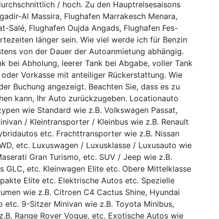
durchschnittlich / hoch. Zu den Hauptreisesaisons
gadir-Al Massira, Flughafen Marrakesch Menara,
at-Salé, Flughafen Oujda Angads, Flughafen Fes-
ezeiten länger sein. Wie viel werde ich für Benzin
stens von der Dauer der Autoanmietung abhängig.
nk bei Abholung, leerer Tank bei Abgabe, voller Tank
oder Vorkasse mit anteiliger Rückerstattung. Wie
der Buchung angezeigt. Beachten Sie, dass es zu
hen kann, Ihr Auto zurückzugeben. Locationauto
ypen wie Standard wie z.B. Volkswagen Passat,
inivan / Kleintransporter / Kleinbus wie z.B. Renault
bridautos etc. Frachttransporter wie z.B. Nissan
WD, etc. Luxuswagen / Luxusklasse / Luxusauto wie
Maserati Gran Turismo, etc. SUV / Jeep wie z.B.
GLC, etc. Kleinwagen Elite etc. Obere Mittelklasse
akte Elite etc. Elektrische Autos etc. Spezielle
men wie z.B. Citroen C4 Cactus Shine, Hyundai
 etc. 9-Sitzer Minivan wie z.B. Toyota Minibus,
z.B. Range Rover Vogue, etc. Exotische Autos wie