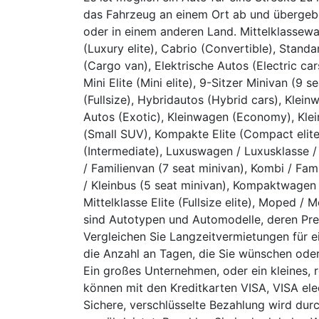
das Fahrzeug an einem Ort ab und übergebe
oder in einem anderen Land. Mittelklassewag
(Luxury elite), Cabrio (Convertible), Standa
(Cargo van), Elektrische Autos (Electric ca
Mini Elite (Mini elite), 9-Sitzer Minivan (9 
(Fullsize), Hybridautos (Hybrid cars), Klei
Autos (Exotic), Kleinwagen (Economy), Klei
(Small SUV), Kompakte Elite (Compact elit
(Intermediate), Luxuswagen / Luxusklasse / 
/ Familienvan (7 seat minivan), Kombi / Fami
/ Kleinbus (5 seat minivan), Kompaktwage
Mittelklasse Elite (Fullsize elite), Moped 
sind Autotypen und Automodelle, deren Prei
Vergleichen Sie Langzeitvermietungen für e
die Anzahl an Tagen, die Sie wünschen ode
Ein großes Unternehmen, oder ein kleines, 
können mit den Kreditkarten VISA, VISA el
Sichere, verschlüsselte Bezahlung wird du