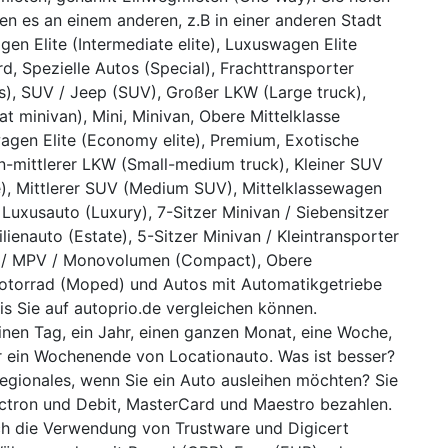
n es an einem anderen, z.B in einer anderen Stadt
en Elite (Intermediate elite), Luxuswagen Elite
rd, Spezielle Autos (Special), Frachttransporter
rs), SUV / Jeep (SUV), Großer LKW (Large truck),
seat minivan), Mini, Minivan, Obere Mittelklasse
nwagen Elite (Economy elite), Premium, Exotische
n-mittlerer LKW (Small-medium truck), Kleiner SUV
e), Mittlerer SUV (Medium SUV), Mittelklassewagen
Luxusauto (Luxury), 7-Sitzer Minivan / Siebensitzer
lienauto (Estate), 5-Sitzer Minivan / Kleintransporter
n / MPV / Monovolumen (Compact), Obere
/ Motorrad (Moped) und Autos mit Automatikgetriebe
s Sie auf autoprio.de vergleichen können.
inen Tag, ein Jahr, einen ganzen Monat, eine Woche,
r ein Wochenende von Locationauto. Was ist besser?
regionales, wenn Sie ein Auto ausleihen möchten? Sie
ectron und Debit, MasterCard und Maestro bezahlen.
rch die Verwendung von Trustware und Digicert