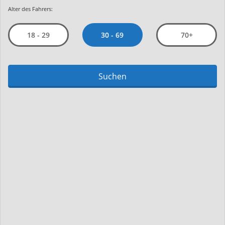
Alter des Fahrers:
30 - 69
18 - 29
70+
Suchen