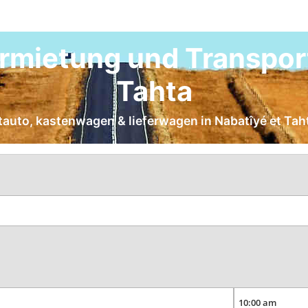
mietung und Transport
Tahta
etauto, kastenwagen & lieferwagen in Nabatîyé et Tah