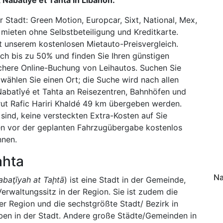
 Stadt: Green Motion, Europcar, Sixt, National, Mex,
 mieten ohne Selbstbeteiligung und Kreditkarte.
t unserem kostenlosen Mietauto-Preisvergleich.
ch bis zu 50% und finden Sie Ihren günstigen
ichere Online-Buchung von Leihautos. Suchen Sie
 wählen Sie einen Ort; die Suche wird nach allen
abatîyé et Tahta an Reisezentren, Bahnhöfen und
irut Rafic Hariri Khaldé 49 km übergeben werden.
 sind, keine versteckten Extra-Kosten auf Sie
n vor der geplanten Fahrzugübergabe kostenlos
nnen.
ahta
Na
baţīyah at Taḩtā
) ist eine Stadt in der Gemeinde,
Verwaltungssitz in der Region. Sie ist zudem die
er Region und die sechstgrößte Stadt/ Bezirk in
en in der Stadt. Andere große Städte/Gemeinden in