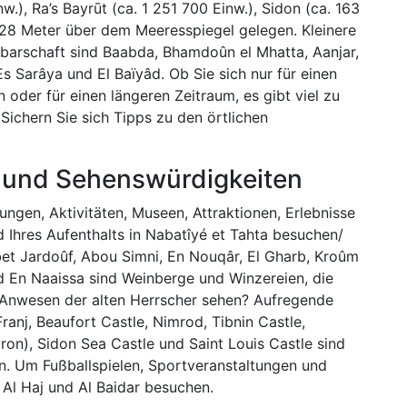
.), Ra’s Bayrūt (ca. 1 251 700 Einw.), Sidon (ca. 163
428 Meter über dem Meeresspiegel gelegen. Kleinere
barschaft sind Baabda, Bhamdoûn el Mhatta, Aanjar,
s Sarâya und El Baïyâd. Ob Sie sich nur für einen
 oder für einen längeren Zeitraum, es gibt viel zu
Sichern Sie sich Tipps zu den örtlichen
en und Sehenswürdigkeiten
ngen, Aktivitäten, Museen, Attraktionen, Erlebnisse
d Ihres Aufenthalts in Nabatîyé et Tahta besuchen/
et Jardoûf, Abou Simni, En Nouqâr, El Gharb, Kroûm
nd En Naaissa sind Weinberge und Winzereien, die
e Anwesen der alten Herrscher sehen? Aufregende
ranj, Beaufort Castle, Nimrod, Tibnin Castle,
ron), Sidon Sea Castle und Saint Louis Castle sind
n. Um Fußballspielen, Sportveranstaltungen und
Al Haj und Al Baidar besuchen.