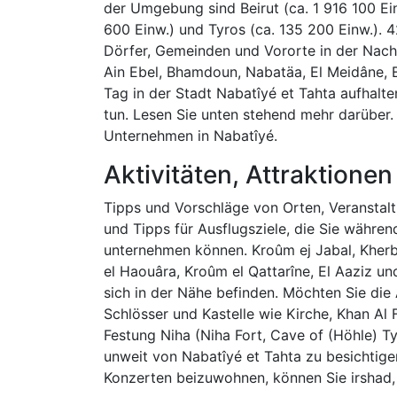
der Umgebung sind Beirut (ca. 1 916 100 Einw
600 Einw.) und Tyros (ca. 135 200 Einw.). 
Dörfer, Gemeinden und Vororte in der Nach
Ain Ebel, Bhamdoun, Nabatäa, El Meidâne, E
Tag in der Stadt Nabatîyé et Tahta aufhalten
tun. Lesen Sie unten stehend mehr darüber. 
Unternehmen in Nabatîyé.
Aktivitäten, Attraktion
Tipps und Vorschläge von Orten, Veranstaltu
und Tipps für Ausflugsziele, die Sie währen
unternehmen können. Kroûm ej Jabal, Kherb
el Haouâra, Kroûm el Qattarîne, El Aaziz u
sich in der Nähe befinden. Möchten Sie di
Schlösser und Kastelle wie Kirche, Khan Al F
Festung Niha (Niha Fort, Cave of (Höhle) Ty
unweit von Nabatîyé et Tahta zu besichtige
Konzerten beizuwohnen, können Sie irshad, 