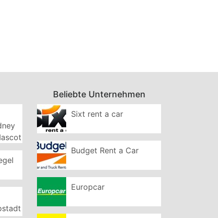
Beliebte Unternehmen
Sixt rent a car
ydney
Mascot
Budget Rent a Car
egel
Europcar
pstadt