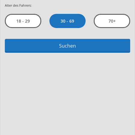
Alter des Fahrers:
30 - 69
18 - 29
70+
Suchen