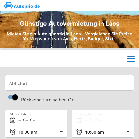
Autoprio.de
Günstige Autovermietung in Laos
Mieten Sie ein Auto günstig in Laos - Vergleichen Sie Preise
für Mietwagen von Avis, Hertz, Budget, Sixt...
Abholort
Rückkehr zum selben Ort
Abholdatum
Rückgabedatum