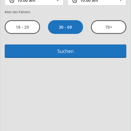
Alter des Fahrers:
30 - 69
18 - 29
70+
Suchen