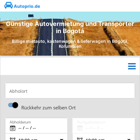
Autoprio.de
Günstige Autovermietung und Transporter
in Bogotá
Billige mietauto, kastenwagen & lieferwagen in Bogotá,
Kolumbien
Abholort
Rückkehr zum selben Ort
Abholdatum
Rückgabedatum