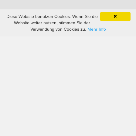
Diese Website benutzen Cookies. Wenn Sie die
✖
Website weiter nutzen, stimmen Sie der
Verwendung von Cookies zu.
Mehr Info
Preise von sowohl großen als auch kleinen
Autovermietern in Bogotá