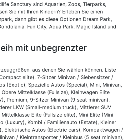
life Sanctury sind Aquarien, Zoos, Tierparks,
en Sie mit Ihren Kindern? Erleben Sie einen
ark, dann gibt es diese Optionen Dream Park,
ondolania, Fun City, Aqua Park, Magic Island und
eih mit unbegrenzter
hrzeuggrößen, aus denen Sie wählen können. Liste
Compact elite), 7-Sitzer Minivan / Siebensitzer /
s (Exotic), Spezielle Autos (Special), Mini, Minivan,
 Obere Mittelklasse (Fullsize), Kleinwagen Elite
), Premium, 9-Sitzer Minivan (9 seat minivan),
ttlerer LKW (Small-medium truck), Mittlerer SUV
telklasse Elite (Fullsize elite), Mini Elite (Mini
o (Luxury), Kombi / Familienauto (Estate), Kleiner
, Elektrische Autos (Electric cars), Kompaktwagen /
van / Kleintransporter / Kleinbus (5 seat minivan),