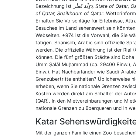
Bezeichnung ist
دَوْلَة قَطَر, State of Qatar, Qaţar, قطر, Dawlat Qaţar, Al Qatar, Qatar, Sheikhdom
of Qatar, Shaikhdom of Qatar
. Wetterinform
Erhalten Sie Vorschläge für Erlebnisse, Att
Besuches im Land sehenswert sein könnten.
Webseiten. +974 ist die Vorwahl, die Sie w
tätigen. Spanisch, Arabic sind offizielle 
werden. Die offizielle Währung ist der Rial
können. Die fünf größten Städte sind Doha 
Umm Şalāl Muḩammad (ca. 29400 Einw.), Al
Einw.). Hat Nachbarländer wie Saudi-Arabie
Grenzübertritte enthalten? Üblicherweise n
erheben, wenn Sie nationale Grenzen zwisc
Kosten werden direkt am Schalter der Auto
(QAR). In den Mietvereinbarungen und Mietko
nationale Grenzen zu überqueren und in wel
Katar Sehenswürdigkeite
Mit der ganzen Familie einen Zoo besuchen?