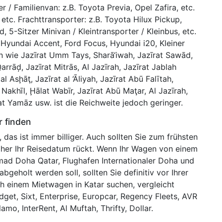
er / Familienvan: z.B. Toyota Previa, Opel Zafira, etc.
etc. Frachttransporter: z.B. Toyota Hilux Pickup,
5-Sitzer Minivan / Kleintransporter / Kleinbus, etc.
yundai Accent, Ford Focus, Hyundai i20, Kleiner
eln wie Jazīrat Umm Tays, Sharā‘iwah, Jazīrat Sawād,
Qarrāḑ, Jazīrat Mitrās, Al Jazīrah, Jazīrat Jablah
al Asḩāţ, Jazīrat al ‘Āliyah, Jazīrat Abū Falītah,
 Nakhīl, Ḩālat Wabīr, Jazīrat Abū Maţar, Al Jazīrah,
t Yamāz usw. ist die Reichweite jedoch geringer.
r finden
 das ist immer billiger. Auch sollten Sie zum frühsten
näher Ihr Reisedatum rückt. Wenn Ihr Wagen von einem
mad Doha Qatar, Flughafen Internationaler Doha und
geholt werden soll, sollten Sie definitiv vor Ihrer
h einem Mietwagen in Katar suchen, vergleicht
dget, Sixt, Enterprise, Europcar, Regency Fleets, AVR
amo, InterRent, Al Muftah, Thrifty, Dollar.