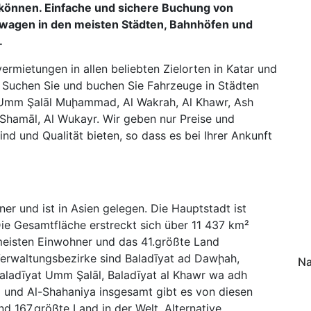
önnen. Einfache und sichere Buchung von
hwagen in den meisten Städten, Bahnhöfen und
.
rmietungen in allen beliebten Zielorten in Katar und
. Suchen Sie und buchen Sie Fahrzeuge in Städten
 Umm Şalāl Muḩammad, Al Wakrah, Al Khawr, Ash
Shamāl, Al Wukayr. Wir geben nur Preise und
d und Qualität bieten, so dass es bei Ihrer Ankunft
r und ist in Asien gelegen. Die Hauptstadt ist
ie Gesamtfläche erstreckt sich über 11 437 km²
-meisten Einwohner und das 41.größte Land
erwaltungsbezirke sind Baladīyat ad Dawḩah,
Na
, Baladīyat Umm Şalāl, Baladīyat al Khawr wa adh
l und Al-Shahaniya insgesamt gibt es von diesen
nd 167.größte Land in der Welt. Alternative