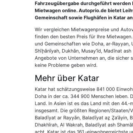
Fahrzeugübergabe durchgeführt werden k
Mietwagen online. Autoprio.de bietet Lei
Gemeinschaft sowie Flughäfen in Katar an
Wir vergleichen Mietwagenpreise und Autove
finden den besten Preis für Ihre Mietwagen
und Gemeinschaften wie Doha, ar-Rayyan,
Shīḩānīyah, Dukhān, Musay‘īd, Madīnat ash 
Angebote von Unternehmen an, die sicher sin
keine Probleme geben wird.
Mehr über Katar
Katar hat schätzungsweise 841 000 Einwohne
Doha in der ca. 344 900 Menschen leben. D
Land. In Asien ist es das Land mit den 44.
insgesamt. Die größten Regionen/Staaten/V
Baladīyat ar Rayyān, Baladīyat az̧ Z̧a‘āyin
Dhakhīrah, Al Wakrah, Baladīyat ash Shamā
acht. Katar ist das 161.-einwohnerreichste u