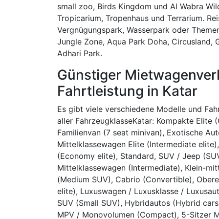
small zoo, Birds Kingdom und Al Wabra Wild
Tropicarium, Tropenhaus und Terrarium. Reis
Vergnügungspark, Wasserpark oder Themenp
Jungle Zone, Aqua Park Doha, Circusland, G
Adhari Park.
Günstiger Mietwagenverl
Fahrtleistung in Katar
Es gibt viele verschiedene Modelle und Fa
aller FahrzeugklasseKatar: Kompakte Elite (
Familienvan (7 seat minivan), Exotische Auto
Mittelklassewagen Elite (Intermediate elite),
(Economy elite), Standard, SUV / Jeep (SUV
Mittelklassewagen (Intermediate), Klein-mi
(Medium SUV), Cabrio (Convertible), Obere Mit
elite), Luxuswagen / Luxusklasse / Luxusaut
SUV (Small SUV), Hybridautos (Hybrid cars)
MPV / Monovolumen (Compact), 5-Sitzer Mini