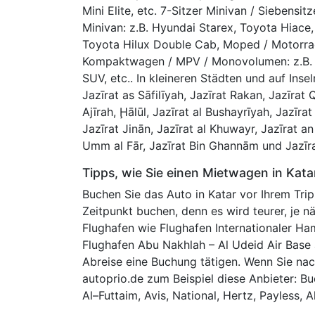
Mini Elite, etc. 7-Sitzer Minivan / Siebensitz
Minivan: z.B. Hyundai Starex, Toyota Hiace, 
Toyota Hilux Double Cab, Moped / Motorrad, 
Kompaktwagen / MPV / Monovolumen: z.B. H
SUV, etc.. In kleineren Städten und auf Ins
Jazīrat as Sāfilīyah, Jazīrat Rakan, Jazīrat 
Ajīrah, Ḩālūl, Jazīrat al Bushayrīyah, Jazīrat 
Jazīrat Jinān, Jazīrat al Khuwayr, Jazīrat an
Umm al Fār, Jazīrat Bin Ghannām und Jazīra
Tipps, wie Sie einen Mietwagen in Kata
Buchen Sie das Auto in Katar vor Ihrem Trip,
Zeitpunkt buchen, denn es wird teurer, je 
Flughafen wie Flughafen Internationaler Ha
Flughafen Abu Nakhlah – Al Udeid Air Base ab
Abreise eine Buchung tätigen. Wenn Sie nac
autoprio.de zum Beispiel diese Anbieter: Bu
Al–Futtaim, Avis, National, Hertz, Payless, Al