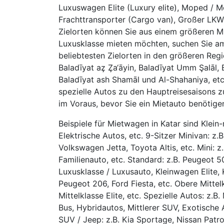
Luxuswagen Elite (Luxury elite), Moped / 
Frachttransporter (Cargo van), Großer LKW 
Zielorten können Sie aus einem größeren 
Luxusklasse mieten möchten, suchen Sie a
beliebtesten Zielorten in den größeren Reg
Baladīyat az̧ Z̧a‘āyin, Baladīyat Umm Şalāl
Baladīyat ash Shamāl und Al-Shahaniya, etc
spezielle Autos zu den Hauptreisesaisons z
im Voraus, bevor Sie ein Mietauto benötige
Beispiele für Mietwagen in Katar sind Klein
Elektrische Autos, etc. 9-Sitzer Minivan: z.
Volkswagen Jetta, Toyota Altis, etc. Mini: z
Familienauto, etc. Standard: z.B. Peugeot 
Luxusklasse / Luxusauto, Kleinwagen Elite, 
Peugeot 206, Ford Fiesta, etc. Obere Mittel
Mittelklasse Elite, etc. Spezielle Autos: z.
Bus, Hybridautos, Mittlerer SUV, Exotische 
SUV / Jeep: z.B. Kia Sportage, Nissan Patr