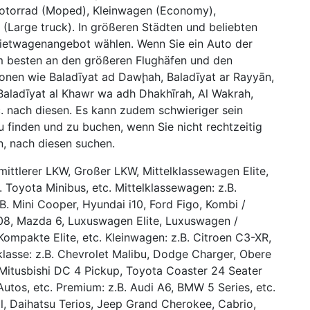
Motorrad (Moped), Kleinwagen (Economy),
(Large truck). In größeren Städten und beliebten
Mietwagenangebot wählen. Wenn Sie ein Auto der
m besten an den größeren Flughäfen und den
ionen wie Baladīyat ad Dawḩah, Baladīyat ar Rayyān,
, Baladīyat al Khawr wa adh Dhakhīrah, Al Wakrah,
. nach diesen. Es kann zudem schwieriger sein
u finden und zu buchen, wenn Sie nicht rechtzeitig
n, nach diesen suchen.
-mittlerer LKW, Großer LKW, Mittelklassewagen Elite,
B. Toyota Minibus, etc. Mittelklassewagen: z.B.
.B. Mini Cooper, Hyundai i10, Ford Figo, Kombi /
508, Mazda 6, Luxuswagen Elite, Luxuswagen /
Kompakte Elite, etc. Kleinwagen: z.B. Citroen C3-XR,
klasse: z.B. Chevrolet Malibu, Dodge Charger, Obere
B. Mitusbishi DC 4 Pickup, Toyota Coaster 24 Seater
Autos, etc. Premium: z.B. Audi A6, BMW 5 Series, etc.
ol, Daihatsu Terios, Jeep Grand Cherokee, Cabrio,