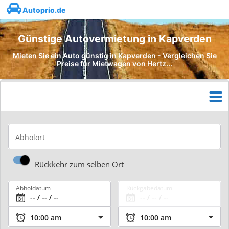
Autoprio.de
Günstige Autovermietung in Kapverden
Mieten Sie ein Auto günstig in Kapverden - Vergleichen Sie
Preise für Mietwagen von Hertz...
Abholort
Rückkehr zum selben Ort
Abholdatum
Rückgabedatum