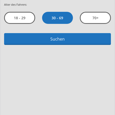
Alter des Fahrers:
30 - 69
18 - 29
70+
Suchen