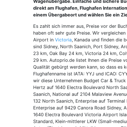
Wagenübergabe. Einfache und sichere Buc
direkt am Flughafen, Flughafen Internatio
einem Übergabeort und wählen Sie ein Ziel
Es zahlt sich immer aus, Preise vor der Buc
haben oft sehr gute Preise. Wir vergleich
Airport in
Victoria
, Kanada und finden die b
sind Sidney, North Saanich, Port Sidney, A
23 km, Oak Bay 24 km, Victoria 24 km, C
29 km. Autoprio.de listet Ihnen die Preise 
Qualität gebürgt werden kann, so dass es k
Flughafenname ist IATA: YYJ und ICAO: CY
wir diese Unternehmen Budget Car & Truck R
Hertz auf 1640 Electra Boulevard North Saa
Saanich, National auf 2104 Malaview Avenue
132 North Saanich, Enterprise auf Terminal
Enterprise auf 9429 Canora Road Sidney, A
1640 Electra Boulevard Victoria Airport Isla
Standard, Klein-mittlerer LKW (Small-medium