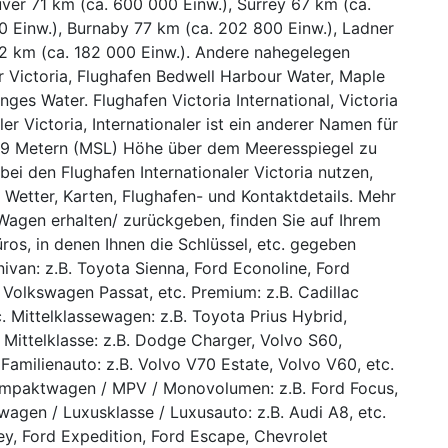
ver 71 km (ca. 600 000 Einw.), Surrey 67 km (ca.
0 Einw.), Burnaby 77 km (ca. 202 800 Einw.), Ladner
2 km (ca. 182 000 Einw.). Andere nahegelegen
er Victoria, Flughafen Bedwell Harbour Water, Maple
es Water. Flughafen Victoria International, Victoria
ler Victoria, Internationaler ist ein anderer Namen für
ß/19 Metern (MSL) Höhe über dem Meeresspiegel zu
bei den Flughafen Internationaler Victoria nutzen,
 Wetter, Karten, Flughafen- und Kontaktdetails. Mehr
 Wagen erhalten/ zurückgeben, finden Sie auf Ihrem
ros, in denen Ihnen die Schlüssel, etc. gegeben
nivan: z.B. Toyota Sienna, Ford Econoline, Ford
 Volkswagen Passat, etc. Premium: z.B. Cadillac
 Mittelklassewagen: z.B. Toyota Prius Hybrid,
 Mittelklasse: z.B. Dodge Charger, Volvo S60,
 Familienauto: z.B. Volvo V70 Estate, Volvo V60, etc.
 Kompaktwagen / MPV / Monovolumen: z.B. Ford Focus,
agen / Luxusklasse / Luxusauto: z.B. Audi A8, etc.
ey, Ford Expedition, Ford Escape, Chevrolet