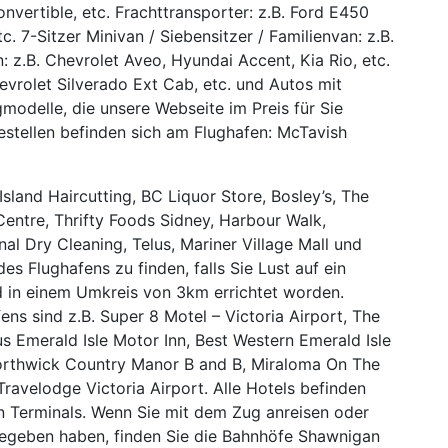
nvertible, etc. Frachttransporter: z.B. Ford E450
. 7-Sitzer Minivan / Siebensitzer / Familienvan: z.B.
 z.B. Chevrolet Aveo, Hyundai Accent, Kia Rio, etc.
hevrolet Silverado Ext Cab, etc. und Autos mit
odelle, die unsere Webseite im Preis für Sie
estellen befinden sich am Flughafen: McTavish
sland Haircutting, BC Liquor Store, Bosley’s, The
Centre, Thrifty Foods Sidney, Harbour Walk,
nal Dry Cleaning, Telus, Mariner Village Mall und
s Flughafens zu finden, falls Sie Lust auf ein
nd in einem Umkreis von 3km errichtet worden.
ns sind z.B. Super 8 Motel – Victoria Airport, The
s Emerald Isle Motor Inn, Best Western Emerald Isle
 Borthwick Country Manor B and B, Miraloma On The
avelodge Victoria Airport. Alle Hotels befinden
n Terminals. Wenn Sie mit dem Zug anreisen oder
gegeben haben, finden Sie die Bahnhöfe Shawnigan