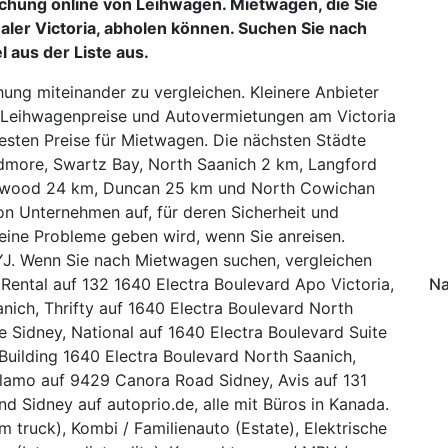
hung online von Leihwagen. Mietwagen, die Sie
naler Victoria, abholen können. Suchen Sie nach
 aus der Liste aus.
hung miteinander zu vergleichen. Kleinere Anbieter
en Leihwagenpreise und Autovermietungen am Victoria
esten Preise für Mietwagen. Die nächsten Städte
rdmore, Swartz Bay, North Saanich 2 km, Langford
olwood 24 km, Duncan 25 km und North Cowichan
von Unternehmen auf, für deren Sicherheit und
eine Probleme geben wird, wenn Sie anreisen.
YJ. Wenn Sie nach Mietwagen suchen, vergleichen
ental auf 132 1640 Electra Boulevard Apo Victoria,
Na
nich, Thrifty auf 1640 Electra Boulevard North
 Sidney, National auf 1640 Electra Boulevard Suite
 Building 1640 Electra Boulevard North Saanich,
lamo auf 9429 Canora Road Sidney, Avis auf 131
nd Sidney auf autoprio.de, alle mit Büros in Kanada.
 truck), Kombi / Familienauto (Estate), Elektrische