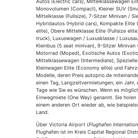
Autos (Electric cars), Mittelklassewagen El
Monovolumen (Compact), Kleiner SUV (Smal
Mittelklasse (Fullsize), 7-Sitzer Minivan / S
Hybridautos (Hybrid cars), Kompakte Elite (
elite), Obere Mittelklasse Elite (Fullsize e
truck), Luxuswagen / Luxusklasse / Luxusaut
Kleinbus (5 seat minivan), 9-Sitzer Miniva
Motorrad (Moped), Exotische Autos (Exotic),
Mittelklassewagen (Intermediate), Spezielle
Kleinwagen Elite (Economy elite) und Fahr
Modelle, deren Preis autoprio.de miteinande
einen Tag, Langzeitvermietungen, ein Jahr,
Tage wie Sie es wünschen. Wenn es möglich i
Einwegmiete (One Way) genannt. Sie holen 
einem anderen Ort wieder ab, wie beispiels
Land.
Über Victoria Airport (
Flughafen Internation
Flughafen ist im Kreis Capital Regional Distr