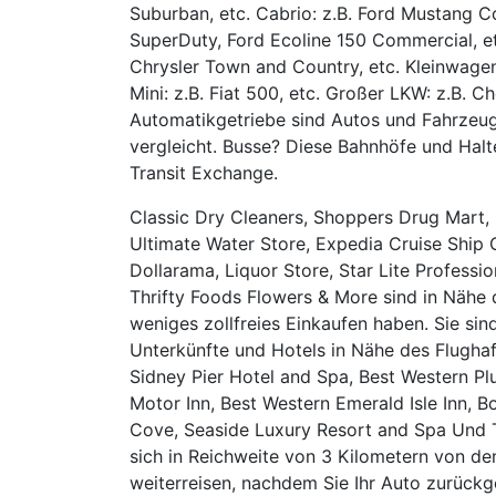
Suburban, etc. Cabrio: z.B. Ford Mustang Co
SuperDuty, Ford Ecoline 150 Commercial, etc
Chrysler Town and Country, etc. Kleinwagen:
Mini: z.B. Fiat 500, etc. Großer LKW: z.B. C
Automatikgetriebe sind Autos und Fahrzeugm
vergleicht. Busse? Diese Bahnhöfe und Halt
Transit Exchange.
Classic Dry Cleaners, Shoppers Drug Mart, I
Ultimate Water Store, Expedia Cruise Ship 
Dollarama, Liquor Store, Star Lite Professio
Thrifty Foods Flowers & More sind in Nähe de
weniges zollfreies Einkaufen haben. Sie si
Unterkünfte und Hotels in Nähe des Flughafe
Sidney Pier Hotel and Spa, Best Western Plu
Motor Inn, Best Western Emerald Isle Inn,
Cove, Seaside Luxury Resort and Spa Und Tr
sich in Reichweite von 3 Kilometern von de
weiterreisen, nachdem Sie Ihr Auto zurück