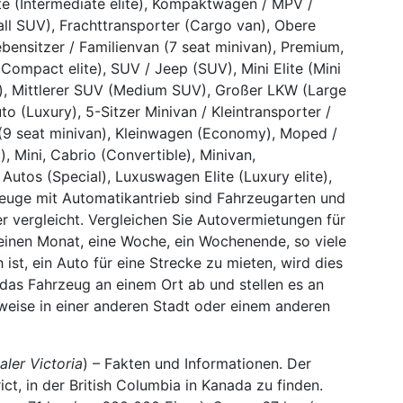
ite (Intermediate elite), Kompaktwagen / MPV /
l SUV), Frachttransporter (Cargo van), Obere
iebensitzer / Familienvan (7 seat minivan), Premium,
Compact elite), SUV / Jeep (SUV), Mini Elite (Mini
lite), Mittlerer SUV (Medium SUV), Großer LKW (Large
o (Luxury), 5-Sitzer Minivan / Kleintransporter /
n (9 seat minivan), Kleinwagen (Economy), Moped /
 Mini, Cabrio (Convertible), Minivan,
 Autos (Special), Luxuswagen Elite (Luxury elite),
zeuge mit Automatikantrieb sind Fahrzeugarten und
r vergleicht. Vergleichen Sie Autovermietungen für
 einen Monat, eine Woche, ein Wochenende, so viele
st, ein Auto für eine Strecke zu mieten, wird dies
das Fahrzeug an einem Ort ab und stellen es an
weise in einer anderen Stadt oder einem anderen
aler Victoria
) – Fakten und Informationen. Der
ict, in der British Columbia in Kanada zu finden.