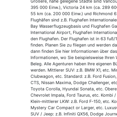
Größere, nahe gelegene Städte sind Vancou
395 000 Einw.), Victoria 24 km (ca. 289 60
55 km (ca. 200 000 Einw.) und Richmond 6
Flughäfen sind z.B. Flughafen International
Bay Wasserflugzeugbasis und Flughafen Gang
International Airport, Flughafen Internationa
den Flughafen. Der Flughafen ist in 63 fu
finden. Planen Sie zu fliegen und werden da
dann finden Sie hier Informationen über das
Informationen, wo Sie beispielsweise Ihren
Beleg. Alle Agenturen haben Ihre eigenen Bü
werden. Mittlerer SUV: z.B. BMW X1, etc. Mi
Clubwagon, etc. Standard: z.B. Ford Fusion,
CTS, Nissan Maxima, Dodge Challenger, etc.
Toyota Corolla, Hyundai Sonata, etc. Obere
Chevrolet Impala, Ford Taurus, etc. Kombi /
Klein-mittlerer LKW: z.B. Ford F-150, etc.
Mystery Car Compact or Larger, etc. Luxusw
SUV / Jeep: z.B. Infiniti QX56, Dodge Journ