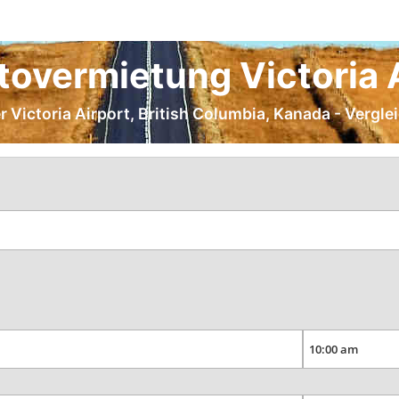
overmietung Victoria 
r Victoria Airport, British Columbia, Kanada - Vergl