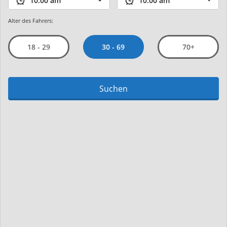
Alter des Fahrers:
30 - 69
18 - 29
70+
Suchen