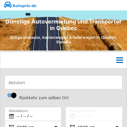
Autoprio.de
Günstige Autovermietung und Transporter
in Quebec
Billige mietauto, kastenwagen & lieferwagen in Quebec,
Kanada
Abholort
Rückkehr zum selben Ort
Abholdatum
Rückgabedatum