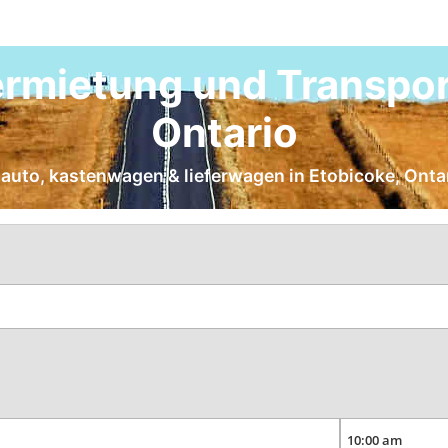
rmietung und Transport
Ontario
etauto, kastenwagen & lieferwagen in Etobicoke, Onta