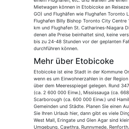
Mietwagen können in Etobicoke an Reisezen
GO) und Flughäfen wie Flughafen Toronto L
Flughafen Billy Bishop Toronto City Centre
km und Flughafen St. Catharines-Niagara D
denen alle Preise beinhaltet sind, keine v
bis zu 24-48 Stunden vor der geplanten F
durchführen können.
Mehr über Etobicoke
Etobicoke ist eine Stadt in der Kommune Ont
wenn es um Einwohnerzahlen in der Region
über dem Meeresspiegel gelegen. Rund 347 
(ca. 2 600 000 Einw.), Mississauga (ca. 668
Scarborough (ca. 600 000 Einw.) und Hamilt
Gemeinden und Städte. Planen Sie einen Auf
Sie Ihren Urlaub hier, dann gibt es viele D
West Mall, Eringate und Glen Agar sind kle
Umgebung. Cawthra, Runnymede, Renforth, 