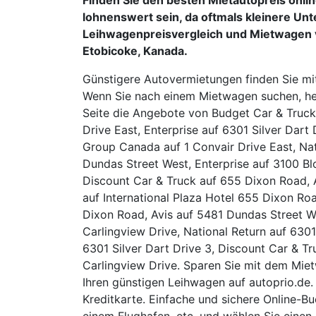
lohnenswert sein, da oftmals kleinere U
Leihwagenpreisvergleich und Mietwagen 
Etobicoke, Kanada.
Günstigere Autovermietungen finden Sie mi
Wenn Sie nach einem Mietwagen suchen, helf
Seite die Angebote von Budget Car & Truck
Drive East, Enterprise auf 6301 Silver Dart
Group Canada auf 1 Convair Drive East, Nat
Dundas Street West, Enterprise auf 3100 Blo
Discount Car & Truck auf 655 Dixon Road, A
auf International Plaza Hotel 655 Dixon Ro
Dixon Road, Avis auf 5481 Dundas Street We
Carlingview Drive, National Return auf 6301
6301 Silver Dart Drive 3, Discount Car & Tr
Carlingview Drive. Sparen Sie mit dem Miet
Ihren günstigen Leihwagen auf autoprio.de.
Kreditkarte. Einfache und sichere Online-B
einem Flughafen, etc. und wählen Sie einen 