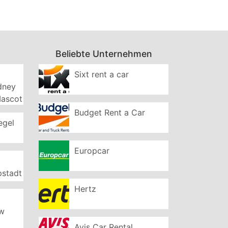
Beliebte Unternehmen
Sixt rent a car
ydney
Mascot
Budget Rent a Car
egel
Europcar
pstadt
Hertz
ew
Avis Car Rental