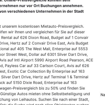
nternehmen nur vor Ort Buchungen annehmen.
von verschiedenen Unternehmen in der Stadt
t unserem kostenlosen Mietauto-Preisvergleich.
en wir Ihnen und vergleichen für Sie auf dieser
 Rental auf 626 Dixon Road, Budget auf 1 Convair
 Drive, Hertz auf 2 Convair Drive East, Avis Budget
ional auf 405 The West Mall, Enterprise auf 5553
or Street West, Dollar auf 6301 Silver Dart Drive,
vis auf Intl Airport 5990 Airport Road Pearson, ACE
ad, Payless Car auf 33 Carlson Court, Avis auf 626
st, Exotic Car Collection By Enterprise auf 163
 Silver Dart Drive, Hertz auf Terminal 1 & Terminal
uck auf 5150 Dixie Road, Enterprise auf 163
wagen-Preisvergleich bis zu 50% und finden Sie
 Günstige Autos mieten ohne Selbstbeteiligung und
Na
uchung von Leihautos. Suchen Sie nach einer Stadt,
Ort; die Suche wird nach allen Objektarten suchen.