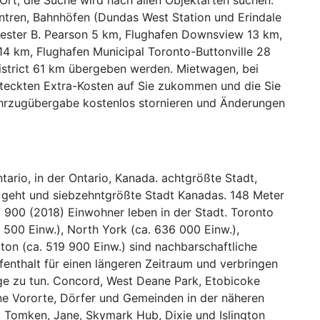
tren, Bahnhöfen (Dundas West Station und Erindale
ester B. Pearson 5 km, Flughafen Downsview 13 km,
 14 km, Flughafen Municipal Toronto-Buttonville 28
istrict 61 km übergeben werden. Mietwagen, bei
ersteckten Extra-Kosten auf Sie zukommen und die Sie
ahrzugübergabe kostenlos stornieren und Änderungen
ario, in der Ontario, Kanada. achtgrößte Stadt,
 geht und siebzehntgrößte Stadt Kanadas. 148 Meter
900 (2018) Einwohner leben in der Stadt. Toronto
 500 Einw.), North York (ca. 636 000 Einw.),
on (ca. 519 900 Einw.) sind nachbarschaftliche
enthalt für einen längeren Zeitraum und verbringen
inge zu tun. Concord, West Deane Park, Etobicoke
ine Vororte, Dörfer und Gemeinden in der näheren
Tomken, Jane, Skymark Hub, Dixie und Islington