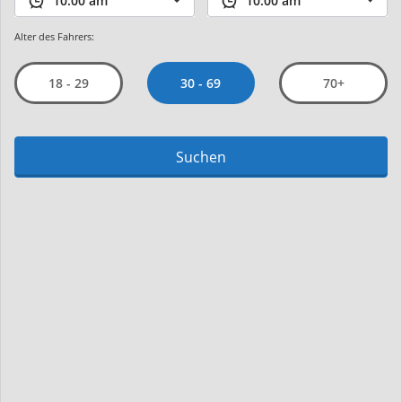
Alter des Fahrers:
30 - 69
18 - 29
70+
Suchen