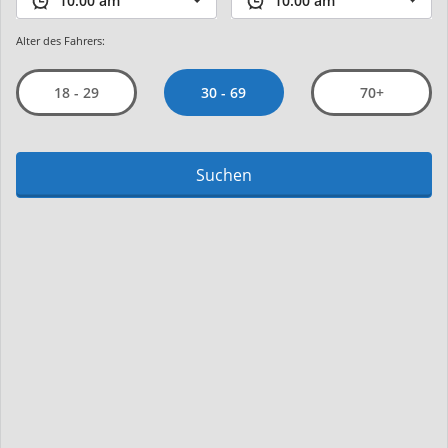
Alter des Fahrers:
30 - 69
18 - 29
70+
Suchen