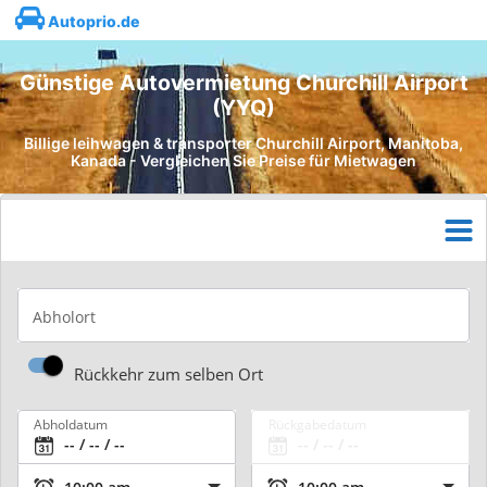
Autoprio.de
Günstige Autovermietung Churchill Airport
(YYQ)
Billige leihwagen & transporter Churchill Airport, Manitoba,
Kanada - Vergleichen Sie Preise für Mietwagen
Abholort
Rückkehr zum selben Ort
Abholdatum
Rückgabedatum