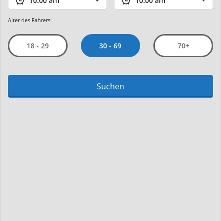
Alter des Fahrers:
30 - 69
18 - 29
70+
Suchen