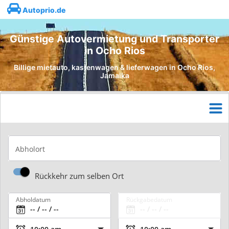
Autoprio.de
Günstige Autovermietung und Transporter
in Ocho Rios
Billige mietauto, kastenwagen & lieferwagen in Ocho Rios,
Jamaika
Abholort
Rückkehr zum selben Ort
Abholdatum
Rückgabedatum