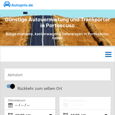
Autoprio.de
Günstige Autovermietung und Transporter
in Portoscuso
Billige mietauto, kastenwagen & lieferwagen in Portoscuso,
Italien
Abholort
Rückkehr zum selben Ort
Abholdatum
Rückgabedatum