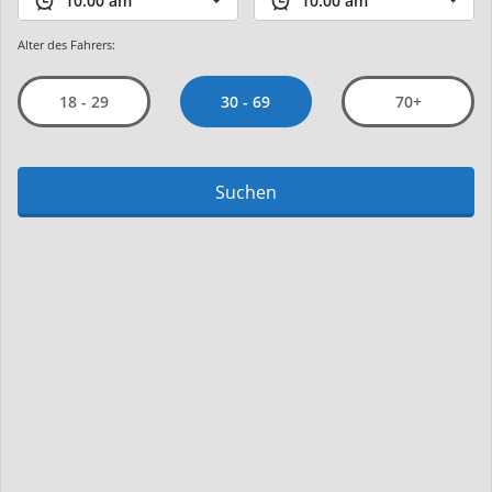
Alter des Fahrers:
30 - 69
18 - 29
70+
Suchen