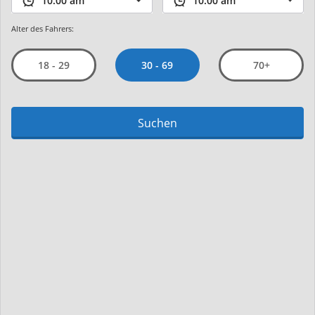
Alter des Fahrers:
30 - 69
18 - 29
70+
Suchen