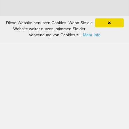
Diese Website benutzen Cookies. Wenn Sie die
✖
Website weiter nutzen, stimmen Sie der
Verwendung von Cookies zu.
Mehr Info
Preise von sowohl großen als auch kleinen
Autovermietern in Flughafen Turin Caselle