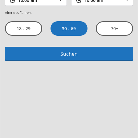
Alter des Fahrers:
30 - 69
18 - 29
70+
Suchen