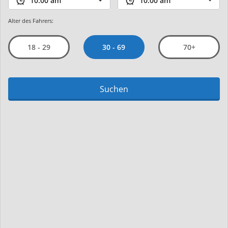
Alter des Fahrers:
30 - 69
18 - 29
70+
Suchen