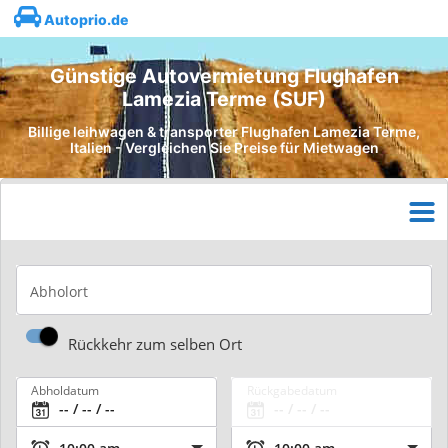
Autoprio.de
Günstige Autovermietung Flughafen
Lamezia Terme (SUF)
Billige leihwagen & transporter Flughafen Lamezia Terme,
Italien - Vergleichen Sie Preise für Mietwagen
Abholort
Rückkehr zum selben Ort
Abholdatum
Rückgabedatum