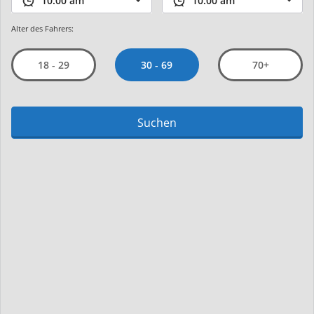
Alter des Fahrers:
30 - 69
18 - 29
70+
Suchen