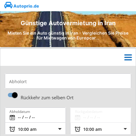
Autoprio.de
Günstige Autovermietung in Iran
Mieten Sie ein Auto günstig in Iran - Vergleichen Sie Preise
für Mietwagen von Europcar...
Abholort
Rückkehr zum selben Ort
Abholdatum
Rückgabedatum