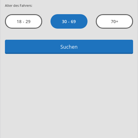
Alter des Fahrers:
30 - 69
18 - 29
70+
Suchen